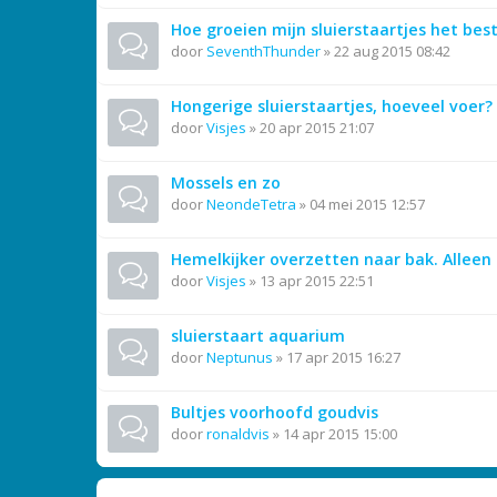
Hoe groeien mijn sluierstaartjes het bes
door
SeventhThunder
»
22 aug 2015 08:42
Hongerige sluierstaartjes, hoeveel voer? 
door
Visjes
»
20 apr 2015 21:07
Mossels en zo
door
NeondeTetra
»
04 mei 2015 12:57
Hemelkijker overzetten naar bak. Alleen
door
Visjes
»
13 apr 2015 22:51
sluierstaart aquarium
door
Neptunus
»
17 apr 2015 16:27
Bultjes voorhoofd goudvis
door
ronaldvis
»
14 apr 2015 15:00