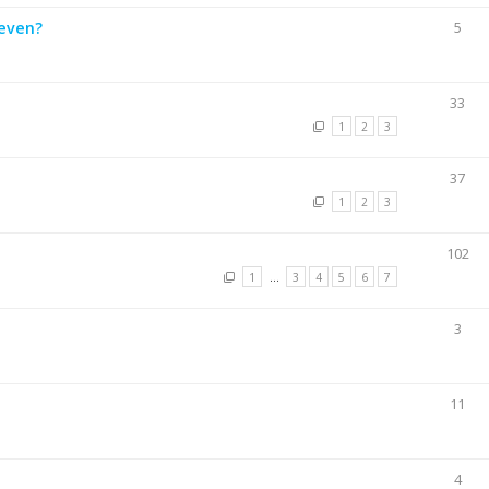
leven?
5
33
1
2
3
37
1
2
3
102
1
…
3
4
5
6
7
3
11
4