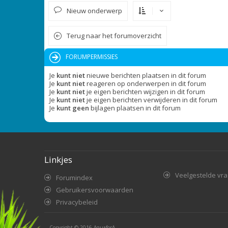
Nieuw onderwerp
Terug naar het forumoverzicht
FORUMPERMISSIES
Je
kunt niet
nieuwe berichten plaatsen in dit forum
Je
kunt niet
reageren op onderwerpen in dit forum
Je
kunt niet
je eigen berichten wijzigen in dit forum
Je
kunt niet
je eigen berichten verwijderen in dit forum
Je
kunt geen
bijlagen plaatsen in dit forum
Linkjes
Veelgestelde vr
Forumindex
Gebruikersvoorwaarden
Privacybeleid
Copyright © 2016
AquaforA