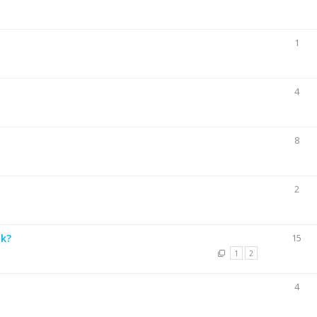
1
4
8
2
jk?
15
1
2
4