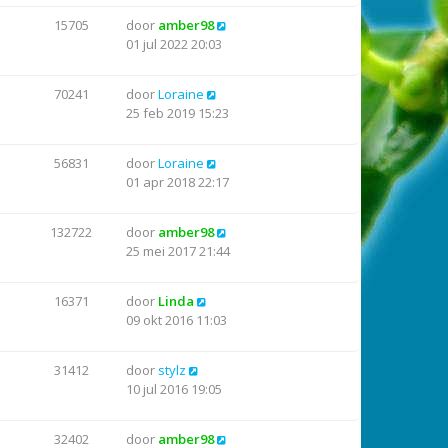
15705
door
amber98
01 jul 2022 20:03
70241
door
Loraine
25 feb 2019 15:23
56831
door
Loraine
01 apr 2018 22:17
132722
door
amber98
25 mei 2017 21:44
16371
door
Linda
09 okt 2016 11:03
31412
door
stylz
10 jul 2016 19:05
32402
door
amber98