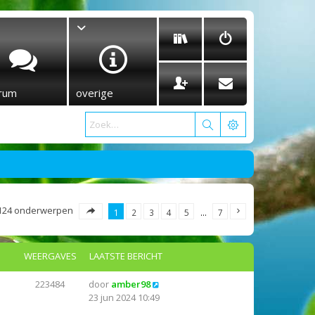
rum
overige
124 onderwerpen
1
2
3
4
5
…
7
WEERGAVES
LAATSTE BERICHT
223484
door
amber98
23 jun 2024 10:49