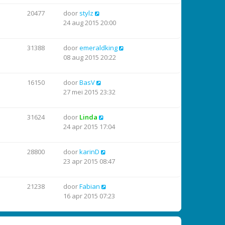
20477
door
stylz
24 aug 2015 20:00
31388
door
emeraldking
08 aug 2015 20:22
16150
door
BasV
27 mei 2015 23:32
31624
door
Linda
24 apr 2015 17:04
28800
door
karinD
23 apr 2015 08:47
21238
door
Fabian
16 apr 2015 07:23