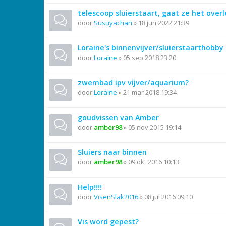
telescoop sluierstaart, gaat ze het over
door
Susuyachan
»
18 jun 2022 21:39
Loraine's binnenvijver/sluierstaarthobby
door
Loraine
»
05 sep 2018 23:20
zwembad ipv vijver/aquarium?
door
Loraine
»
21 mar 2018 19:34
goudvissen van Amber
door
amber98
»
05 nov 2015 19:14
Sluiers naar binnen
door
amber98
»
09 okt 2016 10:13
Help!!!!
door
VisenSlak2016
»
08 jul 2016 09:10
Vis word gepest?