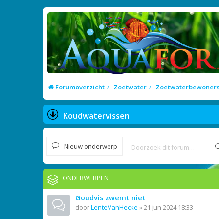
Forumoverzicht
Zoetwater
Zoetwaterbewoner
Koudwatervissen
Nieuw onderwerp
ONDERWERPEN
Goudvis zwemt niet
door
LenteVanHecke
»
21 jun 2024 18:33