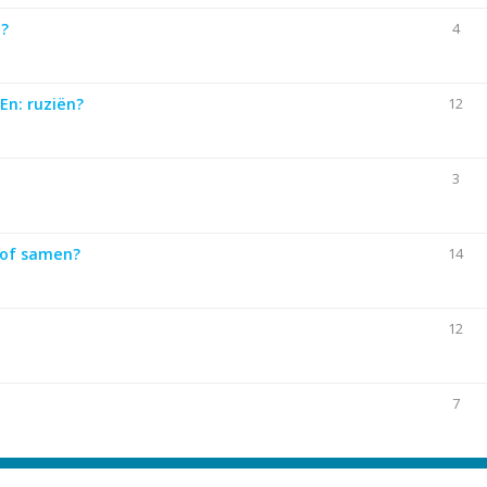
t?
4
En: ruziën?
12
3
 of samen?
14
12
7