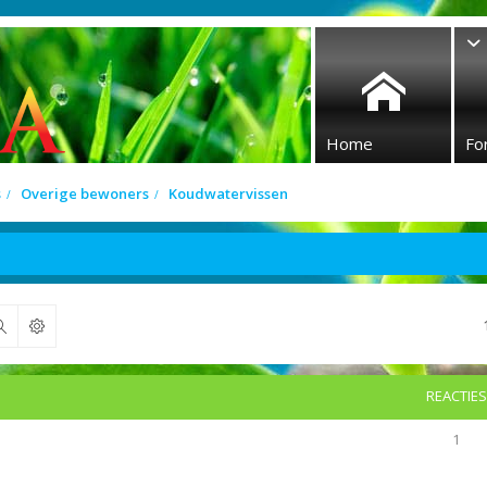
Home
Fo
s
Overige bewoners
Koudwatervissen
Zoek
REACTIES
1