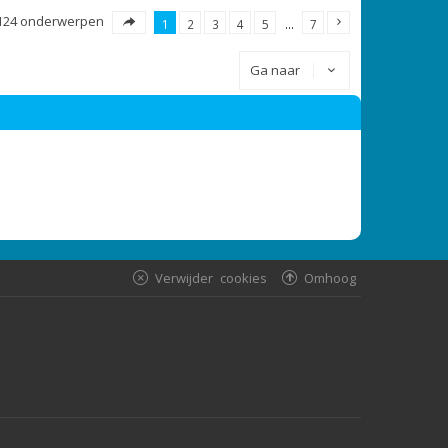
124 onderwerpen
1
2
3
4
5
…
7
Ga naar
Verwijder cookies
Omhoog