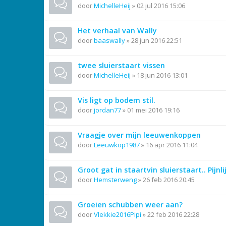
door
MichelleHeij
»
02 jul 2016 15:06
Het verhaal van Wally
door
baaswally
»
28 jun 2016 22:51
twee sluierstaart vissen
door
MichelleHeij
»
18 jun 2016 13:01
Vis ligt op bodem stil.
door
jordan77
»
01 mei 2016 19:16
Vraagje over mijn leeuwenkoppen
door
Leeuwkop1987
»
16 apr 2016 11:04
Groot gat in staartvin sluierstaart.. Pijnli
door
Hemsterweng
»
26 feb 2016 20:45
Groeien schubben weer aan?
door
Vlekkie2016Pipi
»
22 feb 2016 22:28