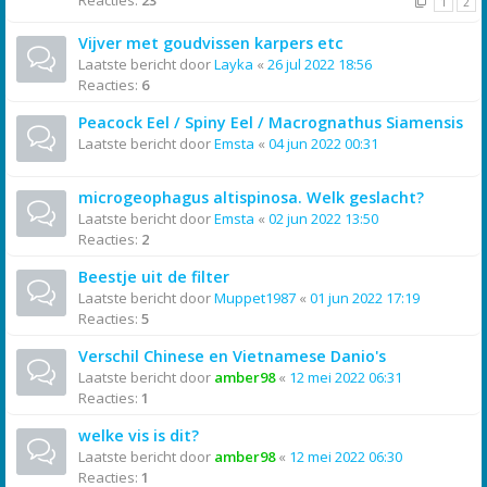
Reacties:
23
1
2
Vijver met goudvissen karpers etc
Laatste bericht door
Layka
«
26 jul 2022 18:56
Reacties:
6
Peacock Eel / Spiny Eel / Macrognathus Siamensis
Laatste bericht door
Emsta
«
04 jun 2022 00:31
microgeophagus altispinosa. Welk geslacht?
Laatste bericht door
Emsta
«
02 jun 2022 13:50
Reacties:
2
Beestje uit de filter
Laatste bericht door
Muppet1987
«
01 jun 2022 17:19
Reacties:
5
Verschil Chinese en Vietnamese Danio's
Laatste bericht door
amber98
«
12 mei 2022 06:31
Reacties:
1
welke vis is dit?
Laatste bericht door
amber98
«
12 mei 2022 06:30
Reacties:
1