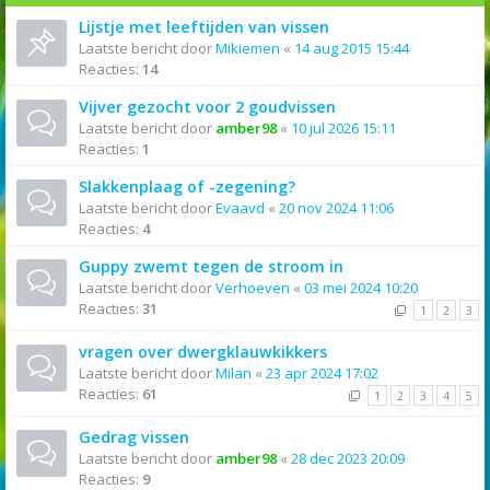
Lijstje met leeftijden van vissen
Laatste bericht door
Mikiemen
«
14 aug 2015 15:44
Reacties:
14
Vijver gezocht voor 2 goudvissen
Laatste bericht door
amber98
«
10 jul 2026 15:11
Reacties:
1
Slakkenplaag of -zegening?
Laatste bericht door
Evaavd
«
20 nov 2024 11:06
Reacties:
4
Guppy zwemt tegen de stroom in
Laatste bericht door
Verhoeven
«
03 mei 2024 10:20
Reacties:
31
1
2
3
vragen over dwergklauwkikkers
Laatste bericht door
Milan
«
23 apr 2024 17:02
Reacties:
61
1
2
3
4
5
Gedrag vissen
Laatste bericht door
amber98
«
28 dec 2023 20:09
Reacties:
9