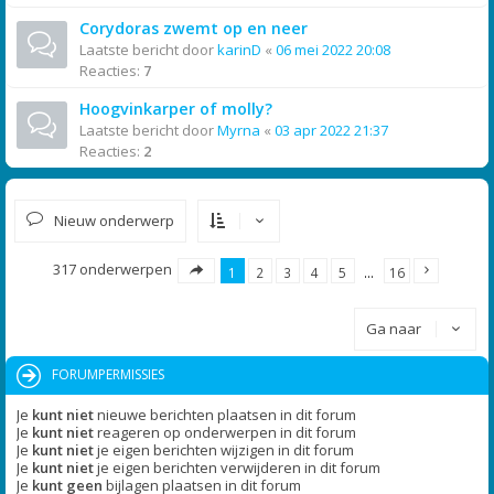
Corydoras zwemt op en neer
Laatste bericht door
karinD
«
06 mei 2022 20:08
Reacties:
7
Hoogvinkarper of molly?
Laatste bericht door
Myrna
«
03 apr 2022 21:37
Reacties:
2
Nieuw onderwerp
317 onderwerpen
1
2
3
4
5
…
16
Ga naar
FORUMPERMISSIES
Je
kunt niet
nieuwe berichten plaatsen in dit forum
Je
kunt niet
reageren op onderwerpen in dit forum
Je
kunt niet
je eigen berichten wijzigen in dit forum
Je
kunt niet
je eigen berichten verwijderen in dit forum
Je
kunt geen
bijlagen plaatsen in dit forum