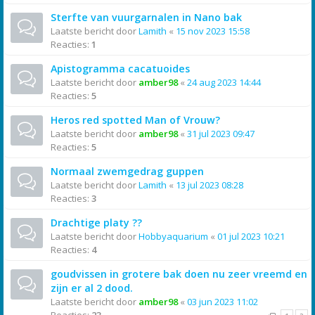
Sterfte van vuurgarnalen in Nano bak
Laatste bericht door
Lamith
«
15 nov 2023 15:58
Reacties:
1
Apistogramma cacatuoides
Laatste bericht door
amber98
«
24 aug 2023 14:44
Reacties:
5
Heros red spotted Man of Vrouw?
Laatste bericht door
amber98
«
31 jul 2023 09:47
Reacties:
5
Normaal zwemgedrag guppen
Laatste bericht door
Lamith
«
13 jul 2023 08:28
Reacties:
3
Drachtige platy ??
Laatste bericht door
Hobbyaquarium
«
01 jul 2023 10:21
Reacties:
4
goudvissen in grotere bak doen nu zeer vreemd en
zijn er al 2 dood.
Laatste bericht door
amber98
«
03 jun 2023 11:02