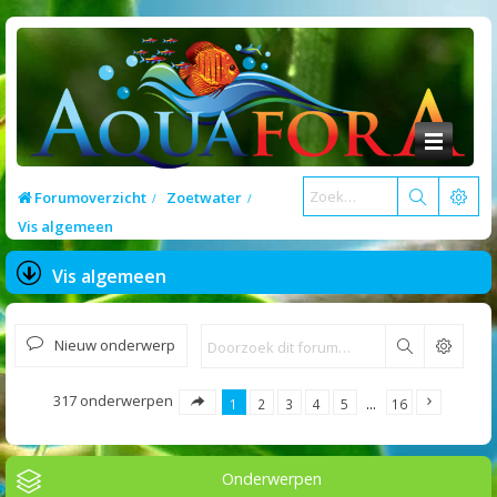
Forumoverzicht
Zoetwater
Vis algemeen
Vis algemeen
Nieuw onderwerp
Zoek
317 onderwerpen
1
2
3
4
5
…
16
Onderwerpen