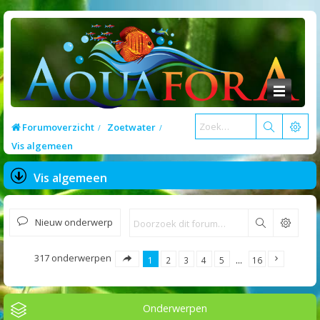
Forumoverzicht
Zoetwater
Vis algemeen
Vis algemeen
Nieuw onderwerp
Zoek
317 onderwerpen
1
2
3
4
5
…
16
Onderwerpen