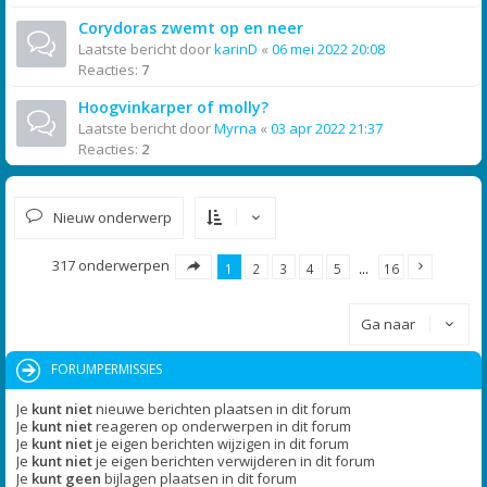
Corydoras zwemt op en neer
Laatste bericht door
karinD
«
06 mei 2022 20:08
Reacties:
7
Hoogvinkarper of molly?
Laatste bericht door
Myrna
«
03 apr 2022 21:37
Reacties:
2
Nieuw onderwerp
317 onderwerpen
1
2
3
4
5
…
16
Ga naar
FORUMPERMISSIES
Je
kunt niet
nieuwe berichten plaatsen in dit forum
Je
kunt niet
reageren op onderwerpen in dit forum
Je
kunt niet
je eigen berichten wijzigen in dit forum
Je
kunt niet
je eigen berichten verwijderen in dit forum
Je
kunt geen
bijlagen plaatsen in dit forum