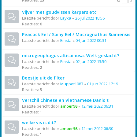
Reacties:
23
1
2
Vijver met goudvissen karpers etc
Laatste bericht door
Layka
«
26 jul 2022 18:56
Reacties:
6
Peacock Eel / Spiny Eel / Macrognathus Siamensis
Laatste bericht door
Emsta
«
04 jun 2022 00:31
microgeophagus altispinosa. Welk geslacht?
Laatste bericht door
Emsta
«
02 jun 2022 13:50
Reacties:
2
Beestje uit de filter
Laatste bericht door
Muppet1987
«
01 jun 2022 17:19
Reacties:
5
Verschil Chinese en Vietnamese Danio's
Laatste bericht door
amber98
«
12 mei 2022 06:31
Reacties:
1
welke vis is dit?
Laatste bericht door
amber98
«
12 mei 2022 06:30
Reacties:
1