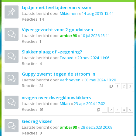
Lijstje met leeftijden van vissen
Laatste bericht door
Mikiemen
«
14 aug 2015 15:44
Reacties:
14
Vijver gezocht voor 2 goudvissen
Laatste bericht door
amber98
«
10 jul 2026 15:11
Reacties:
1
Slakkenplaag of -zegening?
Laatste bericht door
Evaavd
«
20 nov 2024 11:06
Reacties:
4
Guppy zwemt tegen de stroom in
Laatste bericht door
Verhoeven
«
03 mei 2024 10:20
Reacties:
31
1
2
3
vragen over dwergklauwkikkers
Laatste bericht door
Milan
«
23 apr 2024 17:02
Reacties:
61
1
2
3
4
5
Gedrag vissen
Laatste bericht door
amber98
«
28 dec 2023 20:09
Reacties:
9