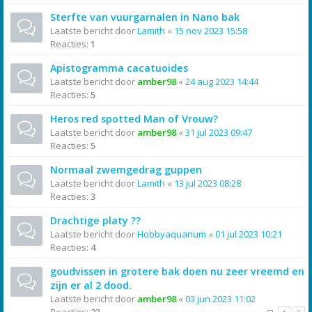
Sterfte van vuurgarnalen in Nano bak
Laatste bericht door
Lamith
«
15 nov 2023 15:58
Reacties:
1
Apistogramma cacatuoides
Laatste bericht door
amber98
«
24 aug 2023 14:44
Reacties:
5
Heros red spotted Man of Vrouw?
Laatste bericht door
amber98
«
31 jul 2023 09:47
Reacties:
5
Normaal zwemgedrag guppen
Laatste bericht door
Lamith
«
13 jul 2023 08:28
Reacties:
3
Drachtige platy ??
Laatste bericht door
Hobbyaquarium
«
01 jul 2023 10:21
Reacties:
4
goudvissen in grotere bak doen nu zeer vreemd en
zijn er al 2 dood.
Laatste bericht door
amber98
«
03 jun 2023 11:02