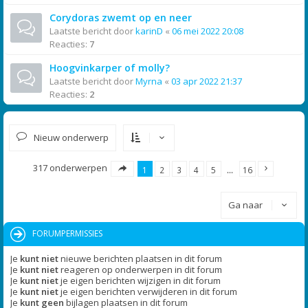
Corydoras zwemt op en neer
Laatste bericht door
karinD
«
06 mei 2022 20:08
Reacties:
7
Hoogvinkarper of molly?
Laatste bericht door
Myrna
«
03 apr 2022 21:37
Reacties:
2
Nieuw onderwerp
317 onderwerpen
1
2
3
4
5
…
16
Ga naar
FORUMPERMISSIES
Je
kunt niet
nieuwe berichten plaatsen in dit forum
Je
kunt niet
reageren op onderwerpen in dit forum
Je
kunt niet
je eigen berichten wijzigen in dit forum
Je
kunt niet
je eigen berichten verwijderen in dit forum
Je
kunt geen
bijlagen plaatsen in dit forum