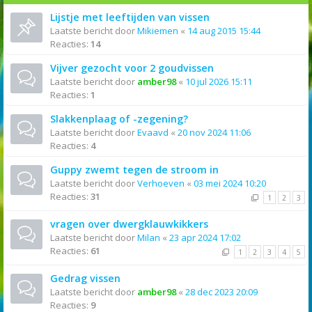
Lijstje met leeftijden van vissen
Laatste bericht door
Mikiemen
«
14 aug 2015 15:44
Reacties:
14
Vijver gezocht voor 2 goudvissen
Laatste bericht door
amber98
«
10 jul 2026 15:11
Reacties:
1
Slakkenplaag of -zegening?
Laatste bericht door
Evaavd
«
20 nov 2024 11:06
Reacties:
4
Guppy zwemt tegen de stroom in
Laatste bericht door
Verhoeven
«
03 mei 2024 10:20
Reacties:
31
1
2
3
vragen over dwergklauwkikkers
Laatste bericht door
Milan
«
23 apr 2024 17:02
Reacties:
61
1
2
3
4
5
Gedrag vissen
Laatste bericht door
amber98
«
28 dec 2023 20:09
Reacties:
9