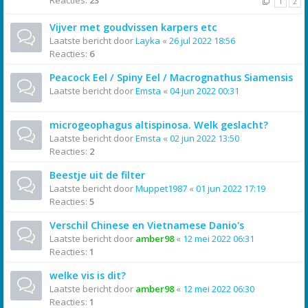
Reacties:
23
1
2
Vijver met goudvissen karpers etc
Laatste bericht door
Layka
«
26 jul 2022 18:56
Reacties:
6
Peacock Eel / Spiny Eel / Macrognathus Siamensis
Laatste bericht door
Emsta
«
04 jun 2022 00:31
microgeophagus altispinosa. Welk geslacht?
Laatste bericht door
Emsta
«
02 jun 2022 13:50
Reacties:
2
Beestje uit de filter
Laatste bericht door
Muppet1987
«
01 jun 2022 17:19
Reacties:
5
Verschil Chinese en Vietnamese Danio's
Laatste bericht door
amber98
«
12 mei 2022 06:31
Reacties:
1
welke vis is dit?
Laatste bericht door
amber98
«
12 mei 2022 06:30
Reacties:
1