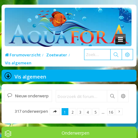
Forumoverzicht
Zoetwater
Vis algemeen
Vis algemeen
Nieuw onderwerp
Zoek
317 onderwerpen
1
2
3
4
5
…
16
Onderwerpen