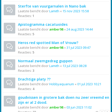
Sterfte van vuurgarnalen in Nano bak
Laatste bericht door
Lamith
«
15 nov 2023 15:58
Reacties:
1
Apistogramma cacatuoides
Laatste bericht door
amber98
«
24 aug 2023 14:44
Reacties:
5
Heros red spotted Man of Vrouw?
Laatste bericht door
amber98
«
31 jul 2023 09:47
Reacties:
5
Normaal zwemgedrag guppen
Laatste bericht door
Lamith
«
13 jul 2023 08:28
Reacties:
3
Drachtige platy ??
Laatste bericht door
Hobbyaquarium
«
01 jul 2023 10:21
Reacties:
4
goudvissen in grotere bak doen nu zeer vreemd en
zijn er al 2 dood.
Laatste bericht door
amber98
«
03 jun 2023 11:02