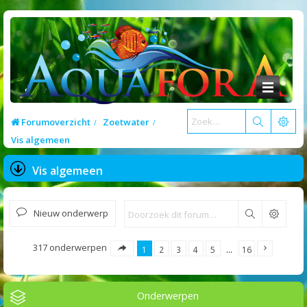
Forumoverzicht
Zoetwater
Vis algemeen
Vis algemeen
Nieuw onderwerp
Zoek
317 onderwerpen
1
2
3
4
5
…
16
Onderwerpen