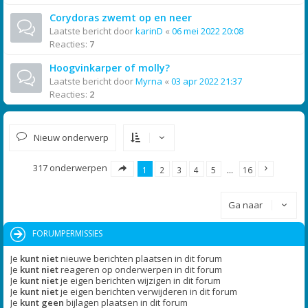
Corydoras zwemt op en neer
Laatste bericht door
karinD
«
06 mei 2022 20:08
Reacties:
7
Hoogvinkarper of molly?
Laatste bericht door
Myrna
«
03 apr 2022 21:37
Reacties:
2
Nieuw onderwerp
317 onderwerpen
1
2
3
4
5
…
16
Ga naar
FORUMPERMISSIES
Je
kunt niet
nieuwe berichten plaatsen in dit forum
Je
kunt niet
reageren op onderwerpen in dit forum
Je
kunt niet
je eigen berichten wijzigen in dit forum
Je
kunt niet
je eigen berichten verwijderen in dit forum
Je
kunt geen
bijlagen plaatsen in dit forum