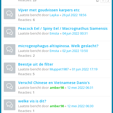
Reacties:
23
1
2
Vijver met goudvissen karpers etc
Laatste bericht door
Layka
«
26 jul 2022 18:56
Reacties:
6
Peacock Eel / Spiny Eel / Macrognathus Siamensis
Laatste bericht door
Emsta
«
04 jun 2022 00:31
microgeophagus altispinosa. Welk geslacht?
Laatste bericht door
Emsta
«
02 jun 2022 13:50
Reacties:
2
Beestje uit de filter
Laatste bericht door
Muppet1987
«
01 jun 2022 17:19
Reacties:
5
Verschil Chinese en Vietnamese Danio's
Laatste bericht door
amber98
«
12 mei 2022 06:31
Reacties:
1
welke vis is dit?
Laatste bericht door
amber98
«
12 mei 2022 06:30
Reacties:
1