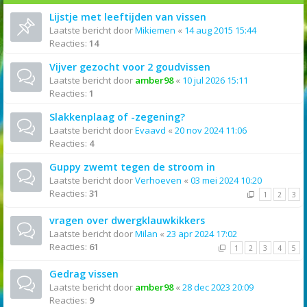
Lijstje met leeftijden van vissen
Laatste bericht door
Mikiemen
«
14 aug 2015 15:44
Reacties:
14
Vijver gezocht voor 2 goudvissen
Laatste bericht door
amber98
«
10 jul 2026 15:11
Reacties:
1
Slakkenplaag of -zegening?
Laatste bericht door
Evaavd
«
20 nov 2024 11:06
Reacties:
4
Guppy zwemt tegen de stroom in
Laatste bericht door
Verhoeven
«
03 mei 2024 10:20
Reacties:
31
1
2
3
vragen over dwergklauwkikkers
Laatste bericht door
Milan
«
23 apr 2024 17:02
Reacties:
61
1
2
3
4
5
Gedrag vissen
Laatste bericht door
amber98
«
28 dec 2023 20:09
Reacties:
9