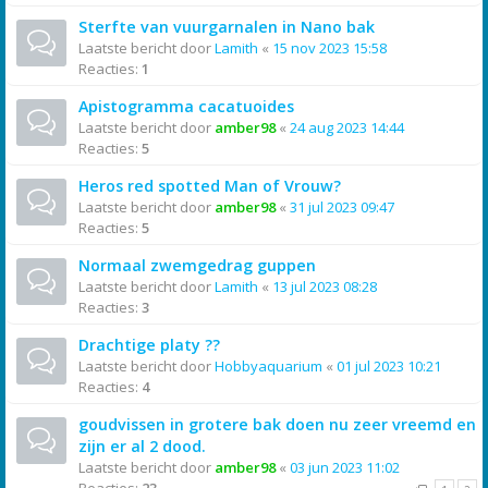
Sterfte van vuurgarnalen in Nano bak
Laatste bericht door
Lamith
«
15 nov 2023 15:58
Reacties:
1
Apistogramma cacatuoides
Laatste bericht door
amber98
«
24 aug 2023 14:44
Reacties:
5
Heros red spotted Man of Vrouw?
Laatste bericht door
amber98
«
31 jul 2023 09:47
Reacties:
5
Normaal zwemgedrag guppen
Laatste bericht door
Lamith
«
13 jul 2023 08:28
Reacties:
3
Drachtige platy ??
Laatste bericht door
Hobbyaquarium
«
01 jul 2023 10:21
Reacties:
4
goudvissen in grotere bak doen nu zeer vreemd en
zijn er al 2 dood.
Laatste bericht door
amber98
«
03 jun 2023 11:02