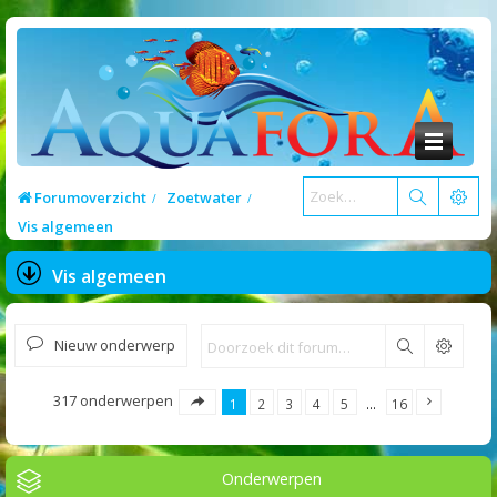
Forumoverzicht
Zoetwater
Vis algemeen
Vis algemeen
Nieuw onderwerp
Zoek
317 onderwerpen
1
2
3
4
5
…
16
Onderwerpen