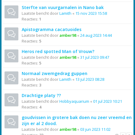
Sterfte van vuurgarnalen in Nano bak
Laatste bericht door
Lamith
«
15 nov 2023 15:58
Reacties:
1
Apistogramma cacatuoides
Laatste bericht door
amber98
«
24 aug 2023 14:44
Reacties:
5
Heros red spotted Man of Vrouw?
Laatste bericht door
amber98
«
31 jul 2023 09:47
Reacties:
5
Normaal zwemgedrag guppen
Laatste bericht door
Lamith
«
13 jul 2023 08:28
Reacties:
3
Drachtige platy ??
Laatste bericht door
Hobbyaquarium
«
01 jul 2023 10:21
Reacties:
4
goudvissen in grotere bak doen nu zeer vreemd en
zijn er al 2 dood.
Laatste bericht door
amber98
«
03 jun 2023 11:02