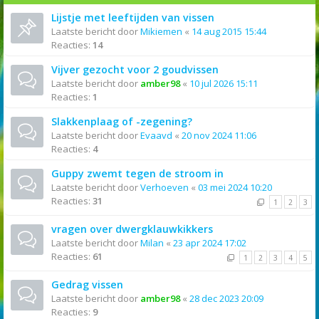
Lijstje met leeftijden van vissen
Laatste bericht door
Mikiemen
«
14 aug 2015 15:44
Reacties:
14
Vijver gezocht voor 2 goudvissen
Laatste bericht door
amber98
«
10 jul 2026 15:11
Reacties:
1
Slakkenplaag of -zegening?
Laatste bericht door
Evaavd
«
20 nov 2024 11:06
Reacties:
4
Guppy zwemt tegen de stroom in
Laatste bericht door
Verhoeven
«
03 mei 2024 10:20
Reacties:
31
1
2
3
vragen over dwergklauwkikkers
Laatste bericht door
Milan
«
23 apr 2024 17:02
Reacties:
61
1
2
3
4
5
Gedrag vissen
Laatste bericht door
amber98
«
28 dec 2023 20:09
Reacties:
9