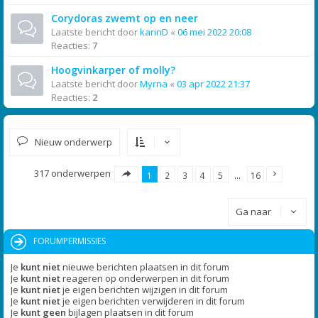
Corydoras zwemt op en neer
Laatste bericht door
karinD
«
06 mei 2022 20:08
Reacties:
7
Hoogvinkarper of molly?
Laatste bericht door
Myrna
«
03 apr 2022 21:37
Reacties:
2
Nieuw onderwerp
317 onderwerpen
1
2
3
4
5
…
16
Ga naar
FORUMPERMISSIES
Je
kunt niet
nieuwe berichten plaatsen in dit forum
Je
kunt niet
reageren op onderwerpen in dit forum
Je
kunt niet
je eigen berichten wijzigen in dit forum
Je
kunt niet
je eigen berichten verwijderen in dit forum
Je
kunt geen
bijlagen plaatsen in dit forum