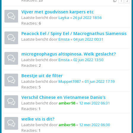
Reacties:
23
1
2
Vijver met goudvissen karpers etc
Laatste bericht door
Layka
«
26 jul 2022 18:56
Reacties:
6
Peacock Eel / Spiny Eel / Macrognathus Siamensis
Laatste bericht door
Emsta
«
04 jun 2022 00:31
microgeophagus altispinosa. Welk geslacht?
Laatste bericht door
Emsta
«
02 jun 2022 13:50
Reacties:
2
Beestje uit de filter
Laatste bericht door
Muppet1987
«
01 jun 2022 17:19
Reacties:
5
Verschil Chinese en Vietnamese Danio's
Laatste bericht door
amber98
«
12 mei 2022 06:31
Reacties:
1
welke vis is dit?
Laatste bericht door
amber98
«
12 mei 2022 06:30
Reacties:
1