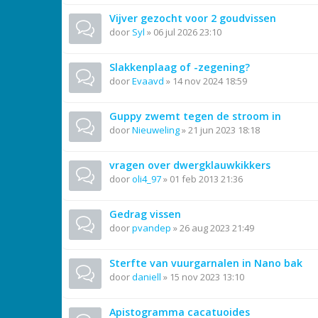
Vijver gezocht voor 2 goudvissen
door
Syl
»
06 jul 2026 23:10
Slakkenplaag of -zegening?
door
Evaavd
»
14 nov 2024 18:59
Guppy zwemt tegen de stroom in
door
Nieuweling
»
21 jun 2023 18:18
vragen over dwergklauwkikkers
door
oli4_97
»
01 feb 2013 21:36
Gedrag vissen
door
pvandep
»
26 aug 2023 21:49
Sterfte van vuurgarnalen in Nano bak
door
daniell
»
15 nov 2023 13:10
Apistogramma cacatuoides