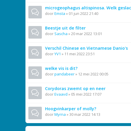
microgeophagus altispinosa. Welk gesla
door
Emsta
»
01 jun 2022 21:40
Beestje uit de filter
door
Sascha
»
20 mar 2022 13:01
Verschil Chinese en Vietnamese Danio's
door
YV1
»
11 mei 2022 23:51
welke vis is dit?
door
pandabeer
»
12 mei 2022 00:05
Corydoras zwemt op en neer
door
Evaavd
»
05 mei 2022 17:07
Hoogvinkarper of molly?
door
Myrna
»
30 mar 2022 14:13