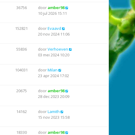
36756
door
amber98
10 jul 2026 15:11
152821
door
Evaavd
20 nov 2024 11:06
55836
door
Verhoeven
03 mei 2024 10:20
104031
door
Milan
23 apr 2024 17:02
20675
door
amber98
28 dec 2023 20:09
14162
door
Lamith
15 nov 2023 15:58
18330
door
amber98