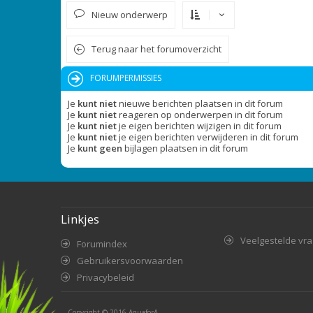
Nieuw onderwerp
Terug naar het forumoverzicht
FORUMPERMISSIES
Je
kunt niet
nieuwe berichten plaatsen in dit forum
Je
kunt niet
reageren op onderwerpen in dit forum
Je
kunt niet
je eigen berichten wijzigen in dit forum
Je
kunt niet
je eigen berichten verwijderen in dit forum
Je
kunt geen
bijlagen plaatsen in dit forum
Linkjes
Veelgestelde vr
Forumindex
Gebruikersvoorwaarden
Privacybeleid
Copyright © 2016
AquaforA