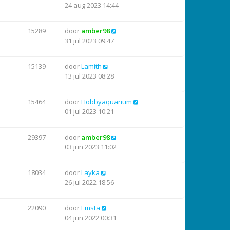
24 aug 2023 14:44
15289
door
amber98
31 jul 2023 09:47
15139
door
Lamith
13 jul 2023 08:28
15464
door
Hobbyaquarium
01 jul 2023 10:21
29397
door
amber98
03 jun 2023 11:02
18034
door
Layka
26 jul 2022 18:56
22090
door
Emsta
04 jun 2022 00:31