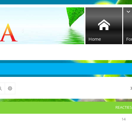
Home
Fo
Zoek
REACTIES
14