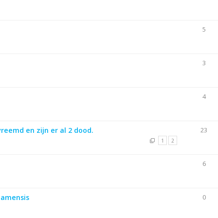
5
3
4
reemd en zijn er al 2 dood.
23
1
2
6
Siamensis
0