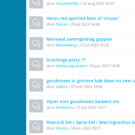
door
Vissenliefde
»
23 aug 2023 10:13
Heros red spotted Man of Vrouw?
door
DieLei
»
29 jul 2023 14:46
Normaal zwemgedrag guppen
door
Nieuweling
»
12 jul 2023 15:26
Drachtige platy ??
door
Hobbyaquarium
»
30 jun 2023 14:05
goudvissen in grotere bak doen nu zeer v
door
eddys
»
07 mei 2023 19:06
Vijver met goudvissen karpers etc
door
Femkevn
»
11 jun 2022 16:11
Peacock Eel / Spiny Eel / Macrognathus 
door
Emsta
»
04 jun 2022 00:31