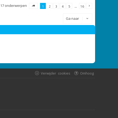
317 onderwerpen
1
2
3
4
5
…
16
Ga naar
Verwijder cookies
Omhoog