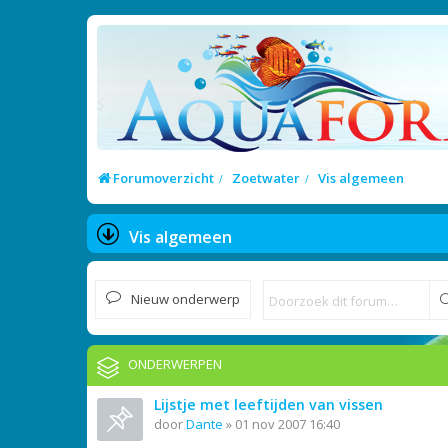
Forumoverzicht
Zoetwater
Vis algemeen
Vis algemeen
Nieuw onderwerp
ONDERWERPEN
Lijstje met leeftijden van vissen
door
Dante
»
01 nov 2007 16:40