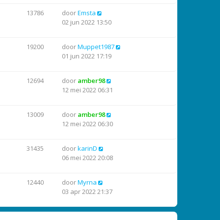
13786
door
Emsta
02 jun 2022 13:50
19200
door
Muppet1987
01 jun 2022 17:19
12694
door
amber98
12 mei 2022 06:31
13009
door
amber98
12 mei 2022 06:30
31435
door
karinD
06 mei 2022 20:08
12440
door
Myrna
03 apr 2022 21:37