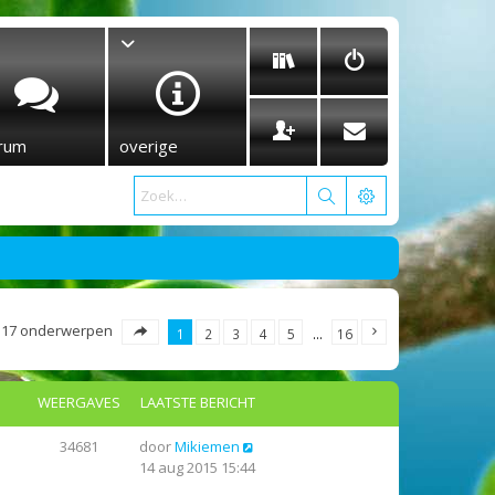
rum
overige
317 onderwerpen
1
2
3
4
5
…
16
WEERGAVES
LAATSTE BERICHT
34681
door
Mikiemen
14 aug 2015 15:44