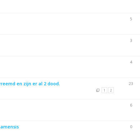
5
3
4
reemd en zijn er al 2 dood.
23
1
2
6
Siamensis
0