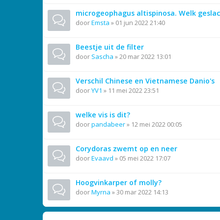
microgeophagus altispinosa. Welk gesla
door
Emsta
»
01 jun 2022 21:40
Beestje uit de filter
door
Sascha
»
20 mar 2022 13:01
Verschil Chinese en Vietnamese Danio's
door
YV1
»
11 mei 2022 23:51
welke vis is dit?
door
pandabeer
»
12 mei 2022 00:05
Corydoras zwemt op en neer
door
Evaavd
»
05 mei 2022 17:07
Hoogvinkarper of molly?
door
Myrna
»
30 mar 2022 14:13