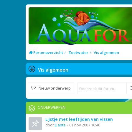
Forumoverzicht
Zoetwater
Vis algemeen
Vis algemeen
Nieuw onderwerp
ONDERWERPEN
Lijstje met leeftijden van vissen
door
Dante
»
01 nov 2007 16:40