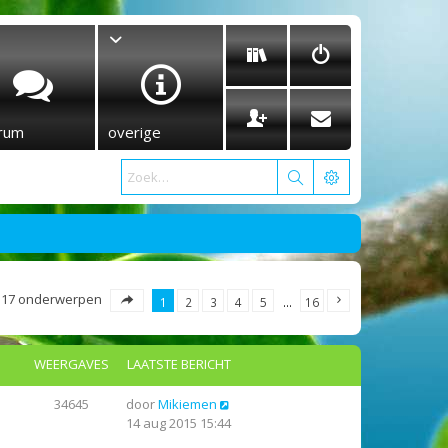
rum
overige
317 onderwerpen
1
2
3
4
5
…
16
WEERGAVES
LAATSTE BERICHT
34645
door
Mikiemen
14 aug 2015 15:44