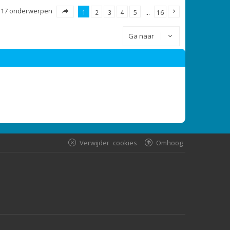
317 onderwerpen
1
2
3
4
5
…
16
Ga naar
Verwijder cookies
Omhoog