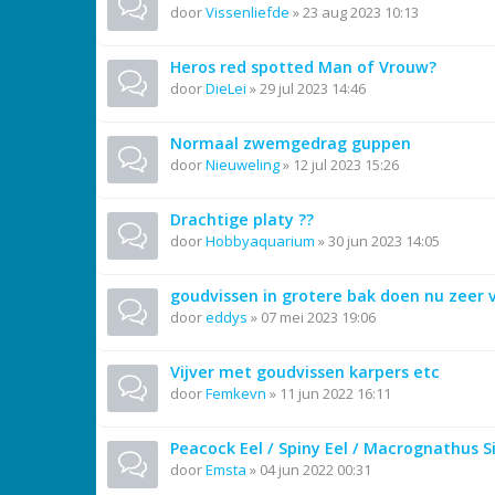
door
Vissenliefde
»
23 aug 2023 10:13
Heros red spotted Man of Vrouw?
door
DieLei
»
29 jul 2023 14:46
Normaal zwemgedrag guppen
door
Nieuweling
»
12 jul 2023 15:26
Drachtige platy ??
door
Hobbyaquarium
»
30 jun 2023 14:05
goudvissen in grotere bak doen nu zeer v
door
eddys
»
07 mei 2023 19:06
Vijver met goudvissen karpers etc
door
Femkevn
»
11 jun 2022 16:11
Peacock Eel / Spiny Eel / Macrognathus 
door
Emsta
»
04 jun 2022 00:31