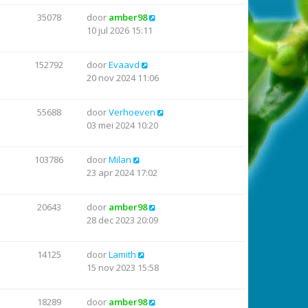
35078
door
amber98
10 jul 2026 15:11
152792
door
Evaavd
20 nov 2024 11:06
55688
door
Verhoeven
03 mei 2024 10:20
103786
door
Milan
23 apr 2024 17:02
20643
door
amber98
28 dec 2023 20:09
14125
door
Lamith
15 nov 2023 15:58
18289
door
amber98