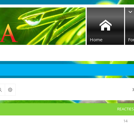
Home
Fo
Zoek
REACTIES
14