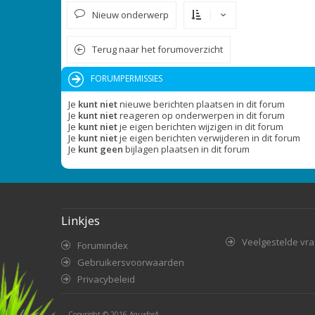
Nieuw onderwerp
Terug naar het forumoverzicht
FORUMPERMISSIES
Je
kunt niet
nieuwe berichten plaatsen in dit forum
Je
kunt niet
reageren op onderwerpen in dit forum
Je
kunt niet
je eigen berichten wijzigen in dit forum
Je
kunt niet
je eigen berichten verwijderen in dit forum
Je
kunt geen
bijlagen plaatsen in dit forum
Linkjes
Veelgestelde vr
Forumindex
Gebruikersvoorwaarden
Privacybeleid
Copyright © 2016
AquaforA