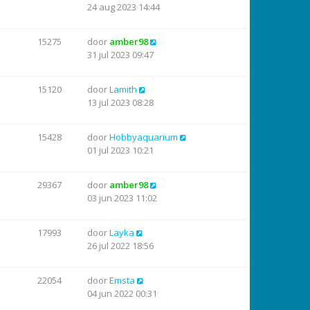
24 aug 2023 14:44
15275
door
amber98
31 jul 2023 09:47
15120
door
Lamith
13 jul 2023 08:28
15428
door
Hobbyaquarium
01 jul 2023 10:21
29367
door
amber98
03 jun 2023 11:02
17993
door
Layka
26 jul 2022 18:56
22054
door
Emsta
04 jun 2022 00:31