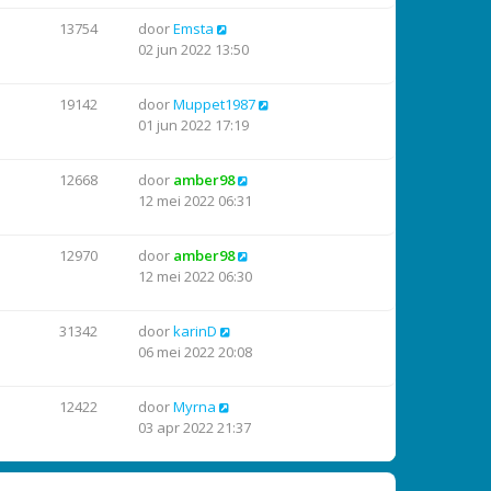
13754
door
Emsta
02 jun 2022 13:50
19142
door
Muppet1987
01 jun 2022 17:19
12668
door
amber98
12 mei 2022 06:31
12970
door
amber98
12 mei 2022 06:30
31342
door
karinD
06 mei 2022 20:08
12422
door
Myrna
03 apr 2022 21:37