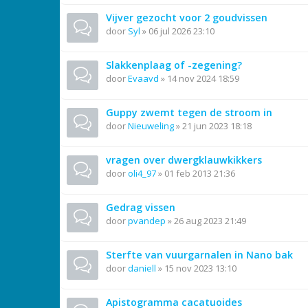
Vijver gezocht voor 2 goudvissen
door
Syl
»
06 jul 2026 23:10
Slakkenplaag of -zegening?
door
Evaavd
»
14 nov 2024 18:59
Guppy zwemt tegen de stroom in
door
Nieuweling
»
21 jun 2023 18:18
vragen over dwergklauwkikkers
door
oli4_97
»
01 feb 2013 21:36
Gedrag vissen
door
pvandep
»
26 aug 2023 21:49
Sterfte van vuurgarnalen in Nano bak
door
daniell
»
15 nov 2023 13:10
Apistogramma cacatuoides