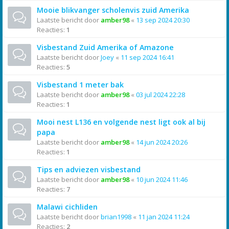
Mooie blikvanger scholenvis zuid Amerika
Laatste bericht door
amber98
«
13 sep 2024 20:30
Reacties:
1
Visbestand Zuid Amerika of Amazone
Laatste bericht door
Joey
«
11 sep 2024 16:41
Reacties:
5
Visbestand 1 meter bak
Laatste bericht door
amber98
«
03 jul 2024 22:28
Reacties:
1
Mooi nest L136 en volgende nest ligt ook al bij
papa
Laatste bericht door
amber98
«
14 jun 2024 20:26
Reacties:
1
Tips en adviezen visbestand
Laatste bericht door
amber98
«
10 jun 2024 11:46
Reacties:
7
Malawi cichliden
Laatste bericht door
brian1998
«
11 jan 2024 11:24
Reacties:
2