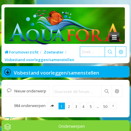
Forumoverzicht
Zoetwater
Visbestand voorleggen/samenstellen
Visbestand voorleggen/samenstellen
Nieuw onderwerp
Zoek
984 onderwerpen
1
2
3
4
5
…
50
Onderwerpen