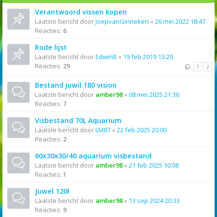
Verantwoord vissen kopen
Laatste bericht door
JoepvanGinneken
«
26 mei 2022 18:47
Reacties:
6
Rode lijst
Laatste bericht door
EdwinB
«
19 feb 2019 13:20
Reacties:
29
1
2
Bestand juwil 180 vision
Laatste bericht door
amber98
«
08 mei 2025 21:36
Reacties:
7
Visbestand 70L Aquarium
Laatste bericht door
LM87
«
22 feb 2025 20:00
Reacties:
2
60x30x30/40 aquarium visbestand
Laatste bericht door
amber98
«
21 feb 2025 10:08
Reacties:
1
Juwel 120l
Laatste bericht door
amber98
«
13 sep 2024 20:33
Reacties:
9