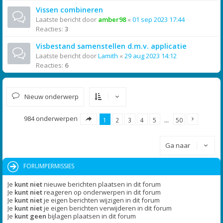
Vissen combineren
Laatste bericht door
amber98
«
01 sep 2023 17:44
Reacties:
3
Visbestand samenstellen d.m.v. applicatie
Laatste bericht door
Lamith
«
29 aug 2023 14:12
Reacties:
6
Nieuw onderwerp
984 onderwerpen
1
2
3
4
5
…
50
Ga naar
FORUMPERMISSIES
Je
kunt niet
nieuwe berichten plaatsen in dit forum
Je
kunt niet
reageren op onderwerpen in dit forum
Je
kunt niet
je eigen berichten wijzigen in dit forum
Je
kunt niet
je eigen berichten verwijderen in dit forum
Je
kunt geen
bijlagen plaatsen in dit forum