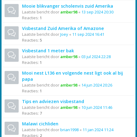
Mooie blikvanger scholenvis zuid Amerika
Laatste bericht door
amber98
«
13 sep 2024 20:30
Reacties:
1
Visbestand Zuid Amerika of Amazone
Laatste bericht door
Joey
«
11 sep 2024 16:41
Reacties:
5
Visbestand 1 meter bak
Laatste bericht door
amber98
«
03 jul 2024 22:28
Reacties:
1
Mooi nest L136 en volgende nest ligt ook al bij
papa
Laatste bericht door
amber98
«
14 jun 2024 20:26
Reacties:
1
Tips en adviezen visbestand
Laatste bericht door
amber98
«
10 jun 2024 11:46
Reacties:
7
Malawi cichliden
Laatste bericht door
brian1998
«
11 jan 2024 11:24
Reacties:
2