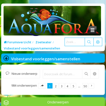
Forumoverzicht
Zoetwater
Visbestand voorleggen/samenstellen
Visbestand voorleggen/samenstellen
Nieuw onderwerp
Zoek
984 onderwerpen
1
2
3
4
5
…
50
Onderwerpen