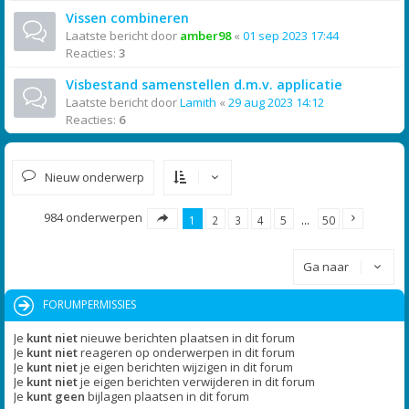
Vissen combineren
Laatste bericht door
amber98
«
01 sep 2023 17:44
Reacties:
3
Visbestand samenstellen d.m.v. applicatie
Laatste bericht door
Lamith
«
29 aug 2023 14:12
Reacties:
6
Nieuw onderwerp
984 onderwerpen
1
2
3
4
5
…
50
Ga naar
FORUMPERMISSIES
Je
kunt niet
nieuwe berichten plaatsen in dit forum
Je
kunt niet
reageren op onderwerpen in dit forum
Je
kunt niet
je eigen berichten wijzigen in dit forum
Je
kunt niet
je eigen berichten verwijderen in dit forum
Je
kunt geen
bijlagen plaatsen in dit forum