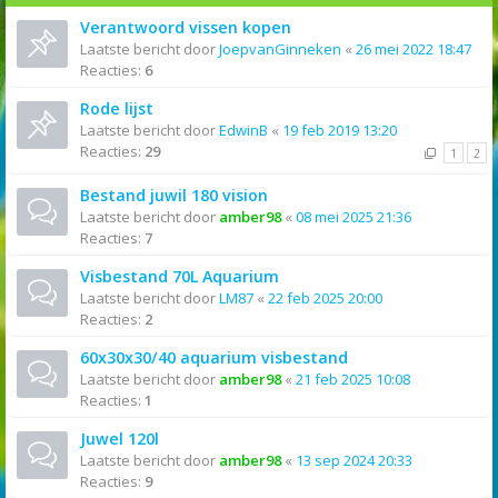
Verantwoord vissen kopen
Laatste bericht door
JoepvanGinneken
«
26 mei 2022 18:47
Reacties:
6
Rode lijst
Laatste bericht door
EdwinB
«
19 feb 2019 13:20
Reacties:
29
1
2
Bestand juwil 180 vision
Laatste bericht door
amber98
«
08 mei 2025 21:36
Reacties:
7
Visbestand 70L Aquarium
Laatste bericht door
LM87
«
22 feb 2025 20:00
Reacties:
2
60x30x30/40 aquarium visbestand
Laatste bericht door
amber98
«
21 feb 2025 10:08
Reacties:
1
Juwel 120l
Laatste bericht door
amber98
«
13 sep 2024 20:33
Reacties:
9