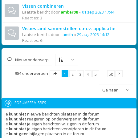
Vissen combineren
Laatste bericht door
amber98
«
01 sep 2023 17:44
Reacties:
3
Visbestand samenstellen d.m.v. applicatie
Laatste bericht door
Lamith
«
29 aug 2023 14:12
Reacties:
6
Nieuw onderwerp
984 onderwerpen
1
2
3
4
5
…
50
Ga naar
FORUMPERMISSIES
Je
kunt niet
nieuwe berichten plaatsen in dit forum
Je
kunt niet
reageren op onderwerpen in dit forum
Je
kunt niet
je eigen berichten wijzigen in dit forum
Je
kunt niet
je eigen berichten verwijderen in dit forum
Je
kunt geen
bijlagen plaatsen in dit forum