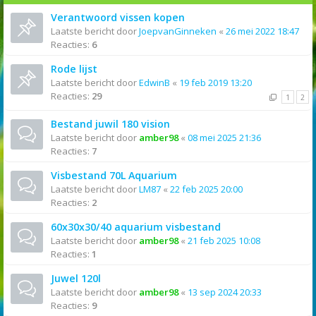
Verantwoord vissen kopen
Laatste bericht door
JoepvanGinneken
«
26 mei 2022 18:47
Reacties:
6
Rode lijst
Laatste bericht door
EdwinB
«
19 feb 2019 13:20
Reacties:
29
1
2
Bestand juwil 180 vision
Laatste bericht door
amber98
«
08 mei 2025 21:36
Reacties:
7
Visbestand 70L Aquarium
Laatste bericht door
LM87
«
22 feb 2025 20:00
Reacties:
2
60x30x30/40 aquarium visbestand
Laatste bericht door
amber98
«
21 feb 2025 10:08
Reacties:
1
Juwel 120l
Laatste bericht door
amber98
«
13 sep 2024 20:33
Reacties:
9