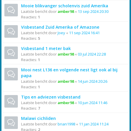
Mooie blikvanger scholenvis zuid Amerika
Laatste bericht door
amber98
«
13 sep 2024 20:30
Reacties:
1
Visbestand Zuid Amerika of Amazone
Laatste bericht door
Joey
«
11 sep 2024 16:41
Reacties:
5
Visbestand 1 meter bak
Laatste bericht door
amber98
«
03 jul 2024 22:28
Reacties:
1
Mooi nest L136 en volgende nest ligt ook al bij
papa
Laatste bericht door
amber98
«
14 jun 2024 20:26
Reacties:
1
Tips en adviezen visbestand
Laatste bericht door
amber98
«
10 jun 2024 11:46
Reacties:
7
Malawi cichliden
Laatste bericht door
brian1998
«
11 jan 2024 11:24
Reacties:
2