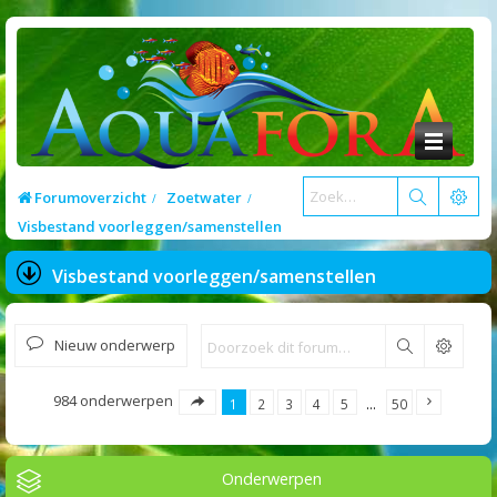
Forumoverzicht
Zoetwater
Visbestand voorleggen/samenstellen
Visbestand voorleggen/samenstellen
Nieuw onderwerp
Zoek
984 onderwerpen
1
2
3
4
5
…
50
Onderwerpen