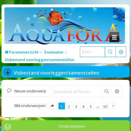
Forumoverzicht
Zoetwater
Visbestand voorleggen/samenstellen
Visbestand voorleggen/samenstellen
Nieuw onderwerp
Zoek
984 onderwerpen
1
2
3
4
5
…
50
Onderwerpen