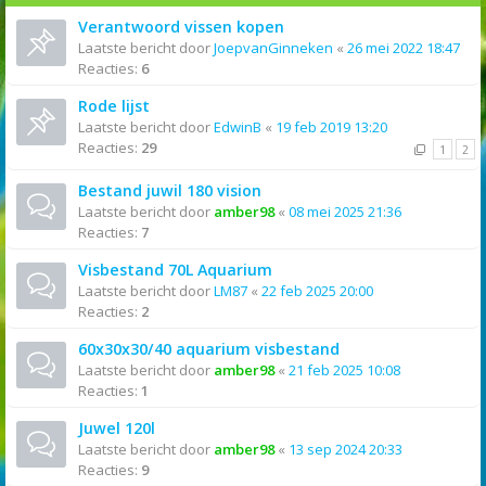
Verantwoord vissen kopen
Laatste bericht door
JoepvanGinneken
«
26 mei 2022 18:47
Reacties:
6
Rode lijst
Laatste bericht door
EdwinB
«
19 feb 2019 13:20
Reacties:
29
1
2
Bestand juwil 180 vision
Laatste bericht door
amber98
«
08 mei 2025 21:36
Reacties:
7
Visbestand 70L Aquarium
Laatste bericht door
LM87
«
22 feb 2025 20:00
Reacties:
2
60x30x30/40 aquarium visbestand
Laatste bericht door
amber98
«
21 feb 2025 10:08
Reacties:
1
Juwel 120l
Laatste bericht door
amber98
«
13 sep 2024 20:33
Reacties:
9