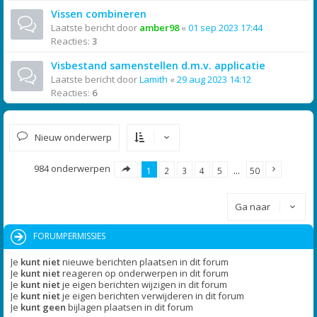
Vissen combineren
Laatste bericht door
amber98
«
01 sep 2023 17:44
Reacties:
3
Visbestand samenstellen d.m.v. applicatie
Laatste bericht door
Lamith
«
29 aug 2023 14:12
Reacties:
6
Nieuw onderwerp
984 onderwerpen
1
2
3
4
5
…
50
Ga naar
FORUMPERMISSIES
Je
kunt niet
nieuwe berichten plaatsen in dit forum
Je
kunt niet
reageren op onderwerpen in dit forum
Je
kunt niet
je eigen berichten wijzigen in dit forum
Je
kunt niet
je eigen berichten verwijderen in dit forum
Je
kunt geen
bijlagen plaatsen in dit forum