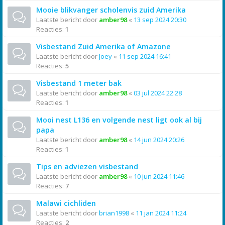
Mooie blikvanger scholenvis zuid Amerika
Laatste bericht door
amber98
«
13 sep 2024 20:30
Reacties:
1
Visbestand Zuid Amerika of Amazone
Laatste bericht door
Joey
«
11 sep 2024 16:41
Reacties:
5
Visbestand 1 meter bak
Laatste bericht door
amber98
«
03 jul 2024 22:28
Reacties:
1
Mooi nest L136 en volgende nest ligt ook al bij
papa
Laatste bericht door
amber98
«
14 jun 2024 20:26
Reacties:
1
Tips en adviezen visbestand
Laatste bericht door
amber98
«
10 jun 2024 11:46
Reacties:
7
Malawi cichliden
Laatste bericht door
brian1998
«
11 jan 2024 11:24
Reacties:
2