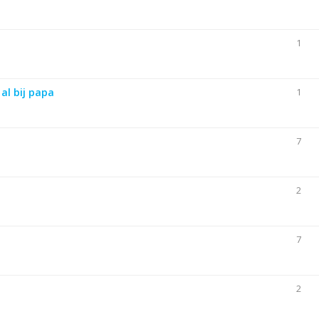
1
al bij papa
1
7
2
7
2