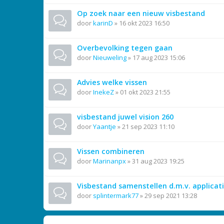
Op zoek naar een nieuw visbestand
door
karinD
»
16 okt 2023 16:50
Overbevolking tegen gaan
door
Nieuweling
»
17 aug 2023 15:06
Advies welke vissen
door
InekeZ
»
01 okt 2023 21:55
visbestand juwel vision 260
door
Yaantje
»
21 sep 2023 11:10
Vissen combineren
door
Marinanpx
»
31 aug 2023 19:25
Visbestand samenstellen d.m.v. applicat
door
splintermark77
»
29 sep 2021 13:28