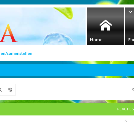
Home
Fo
gen/samenstellen
Zoek
REACTIES
6