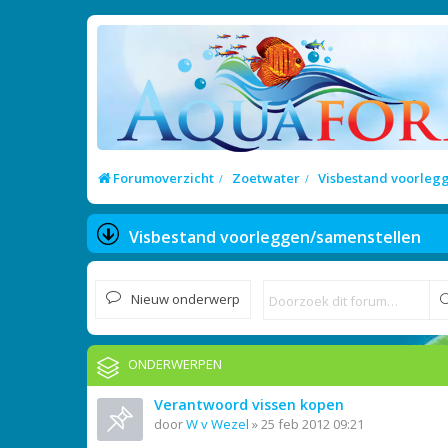
Forumoverzicht
Zoetwater
Visbestand voorleg
Visbestand voorleggen/samenstellen
Nieuw onderwerp
ONDERWERPEN
Verantwoord vissen kopen
door
W v Wezel
»
25 feb 2012 09:21