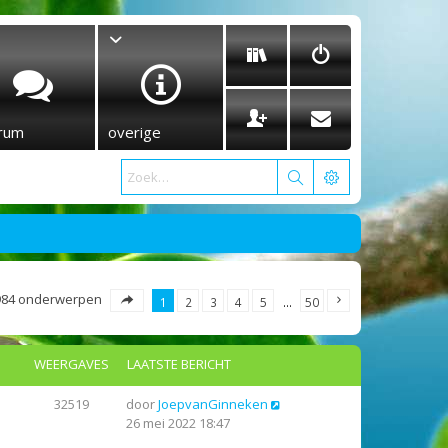
rum
overige
984 onderwerpen
1
2
3
4
5
…
50
WEERGAVES
LAATSTE BERICHT
32519
door
JoepvanGinneken
26 mei 2022 18:47