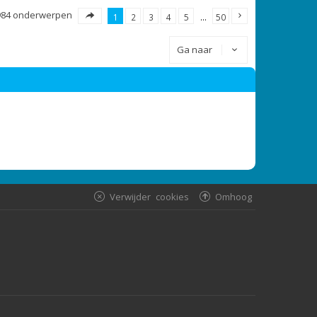
984 onderwerpen
1
2
3
4
5
…
50
Ga naar
Verwijder cookies
Omhoog