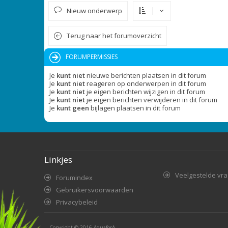
Nieuw onderwerp
Terug naar het forumoverzicht
FORUMPERMISSIES
Je
kunt niet
nieuwe berichten plaatsen in dit forum
Je
kunt niet
reageren op onderwerpen in dit forum
Je
kunt niet
je eigen berichten wijzigen in dit forum
Je
kunt niet
je eigen berichten verwijderen in dit forum
Je
kunt geen
bijlagen plaatsen in dit forum
Linkjes
Veelgestelde vr
Forumindex
Gebruikersvoorwaarden
Privacybeleid
Copyright © 2016
AquaforA