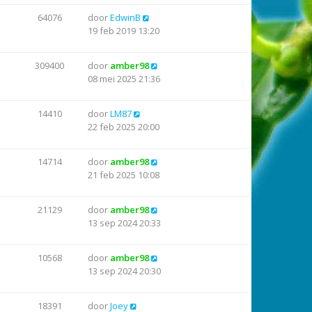
64076
door
EdwinB
19 feb 2019 13:20
309400
door
amber98
08 mei 2025 21:36
14410
door
LM87
22 feb 2025 20:00
14714
door
amber98
21 feb 2025 10:08
21129
door
amber98
13 sep 2024 20:33
10568
door
amber98
13 sep 2024 20:30
18391
door
Joey