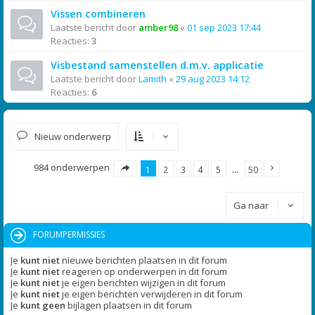
Vissen combineren
Laatste bericht door
amber98
«
01 sep 2023 17:44
Reacties:
3
Visbestand samenstellen d.m.v. applicatie
Laatste bericht door
Lamith
«
29 aug 2023 14:12
Reacties:
6
Nieuw onderwerp
984 onderwerpen
1
2
3
4
5
…
50
Ga naar
FORUMPERMISSIES
Je
kunt niet
nieuwe berichten plaatsen in dit forum
Je
kunt niet
reageren op onderwerpen in dit forum
Je
kunt niet
je eigen berichten wijzigen in dit forum
Je
kunt niet
je eigen berichten verwijderen in dit forum
Je
kunt geen
bijlagen plaatsen in dit forum