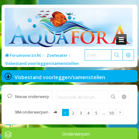
Forumoverzicht
Zoetwater
Visbestand voorleggen/samenstellen
Visbestand voorleggen/samenstellen
Nieuw onderwerp
Zoek
984 onderwerpen
1
2
3
4
5
…
50
Onderwerpen