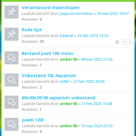
Verantwoord vissen kopen
Laatste bericht door
JoepvanGinneken
«
26 mei 2022 18:47
Reacties:
6
Rode lijst
Laatste bericht door
EdwinB
«
19 feb 2019 13:20
Reacties:
29
1
2
Bestand juwil 180 vision
Laatste bericht door
amber98
«
08 mei 2025 21:36
Reacties:
7
Visbestand 70L Aquarium
Laatste bericht door
LM87
«
22 feb 2025 20:00
Reacties:
2
60x30x30/40 aquarium visbestand
Laatste bericht door
amber98
«
21 feb 2025 10:08
Reacties:
1
Juwel 120l
Laatste bericht door
amber98
«
13 sep 2024 20:33
Reacties:
9