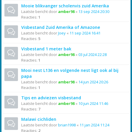
Mooie blikvanger scholenvis zuid Amerika
Laatste bericht door
amber98
«
13 sep 2024 20:30
Reacties:
1
Visbestand Zuid Amerika of Amazone
Laatste bericht door
Joey
«
11 sep 2024 16:41
Reacties:
5
Visbestand 1 meter bak
Laatste bericht door
amber98
«
03 jul 2024 22:28
Reacties:
1
Mooi nest L136 en volgende nest ligt ook al bij
papa
Laatste bericht door
amber98
«
14 jun 2024 20:26
Reacties:
1
Tips en adviezen visbestand
Laatste bericht door
amber98
«
10 jun 2024 11:46
Reacties:
7
Malawi cichliden
Laatste bericht door
brian1998
«
11 jan 2024 11:24
Reacties:
2