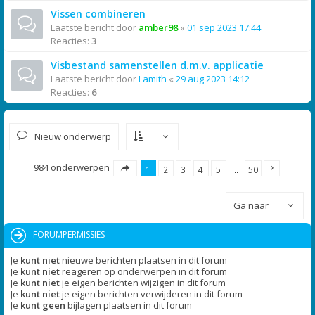
Vissen combineren
Laatste bericht door
amber98
«
01 sep 2023 17:44
Reacties:
3
Visbestand samenstellen d.m.v. applicatie
Laatste bericht door
Lamith
«
29 aug 2023 14:12
Reacties:
6
Nieuw onderwerp
984 onderwerpen
1
2
3
4
5
…
50
Ga naar
FORUMPERMISSIES
Je
kunt niet
nieuwe berichten plaatsen in dit forum
Je
kunt niet
reageren op onderwerpen in dit forum
Je
kunt niet
je eigen berichten wijzigen in dit forum
Je
kunt niet
je eigen berichten verwijderen in dit forum
Je
kunt geen
bijlagen plaatsen in dit forum