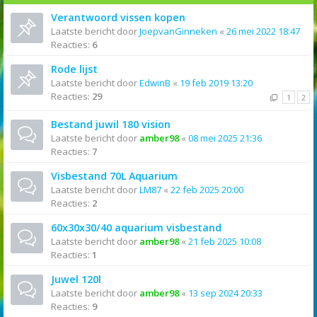
Verantwoord vissen kopen
Laatste bericht door
JoepvanGinneken
«
26 mei 2022 18:47
Reacties:
6
Rode lijst
Laatste bericht door
EdwinB
«
19 feb 2019 13:20
Reacties:
29
1
2
Bestand juwil 180 vision
Laatste bericht door
amber98
«
08 mei 2025 21:36
Reacties:
7
Visbestand 70L Aquarium
Laatste bericht door
LM87
«
22 feb 2025 20:00
Reacties:
2
60x30x30/40 aquarium visbestand
Laatste bericht door
amber98
«
21 feb 2025 10:08
Reacties:
1
Juwel 120l
Laatste bericht door
amber98
«
13 sep 2024 20:33
Reacties:
9