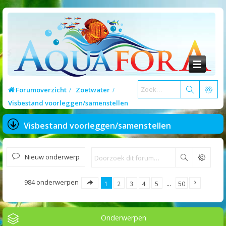
Forumoverzicht
Zoetwater
Visbestand voorleggen/samenstellen
Visbestand voorleggen/samenstellen
Nieuw onderwerp
Zoek
984 onderwerpen
1
2
3
4
5
…
50
Onderwerpen