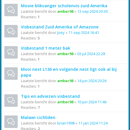
Mooie blikvanger scholenvis zuid Amerika
Laatste bericht door
amber98
«
13 sep 2024 20:30
Reacties:
1
Visbestand Zuid Amerika of Amazone
Laatste bericht door
Joey
«
11 sep 2024 16:41
Reacties:
5
Visbestand 1 meter bak
Laatste bericht door
amber98
«
03 jul 2024 22:28
Reacties:
1
Mooi nest L136 en volgende nest ligt ook al bij
papa
Laatste bericht door
amber98
«
14 jun 2024 20:26
Reacties:
1
Tips en adviezen visbestand
Laatste bericht door
amber98
«
10 jun 2024 11:46
Reacties:
7
Malawi cichliden
Laatste bericht door
brian1998
«
11 jan 2024 11:24
Reacties:
2