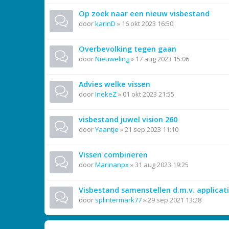
Op zoek naar een nieuw visbestand
door
karinD
»
16 okt 2023 16:50
Overbevolking tegen gaan
door
Nieuweling
»
17 aug 2023 15:06
Advies welke vissen
door
InekeZ
»
01 okt 2023 21:55
visbestand juwel vision 260
door
Yaantje
»
21 sep 2023 11:10
Vissen combineren
door
Marinanpx
»
31 aug 2023 19:25
Visbestand samenstellen d.m.v. applicat
door
splintermark77
»
29 sep 2021 13:28