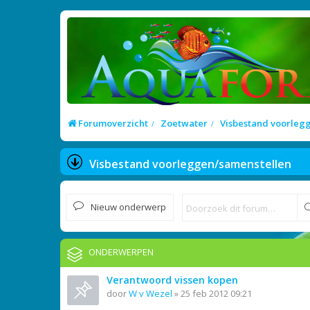
Forumoverzicht
Zoetwater
Visbestand voorleg
Visbestand voorleggen/samenstellen
Nieuw onderwerp
ONDERWERPEN
Verantwoord vissen kopen
door
W v Wezel
»
25 feb 2012 09:21