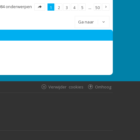
984 onderwerpen
1
2
3
4
5
…
50
Ga naar
Verwijder cookies
Omhoog