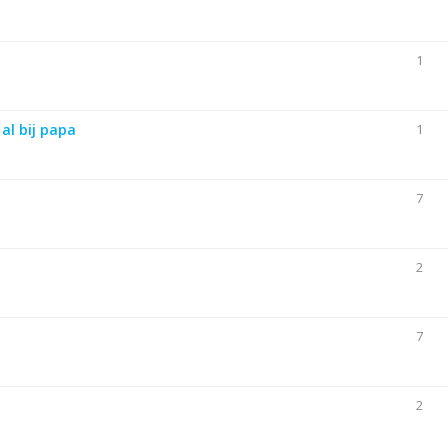
1
al bij papa
1
7
2
7
2