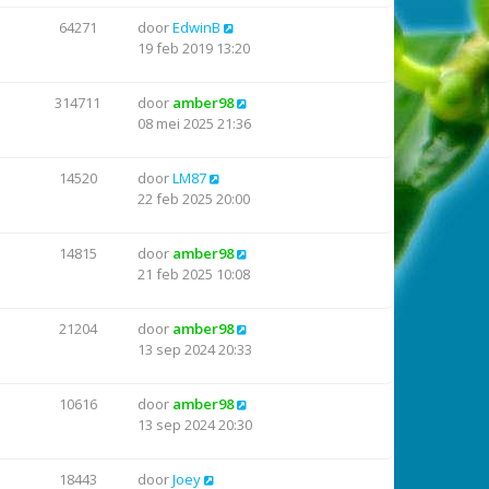
64271
door
EdwinB
19 feb 2019 13:20
314711
door
amber98
08 mei 2025 21:36
14520
door
LM87
22 feb 2025 20:00
14815
door
amber98
21 feb 2025 10:08
21204
door
amber98
13 sep 2024 20:33
10616
door
amber98
13 sep 2024 20:30
18443
door
Joey