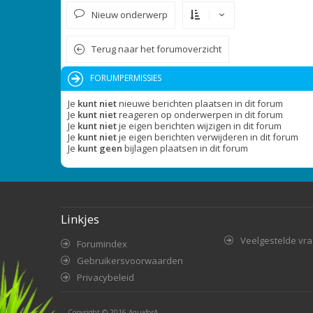
Nieuw onderwerp
Terug naar het forumoverzicht
FORUMPERMISSIES
Je
kunt niet
nieuwe berichten plaatsen in dit forum
Je
kunt niet
reageren op onderwerpen in dit forum
Je
kunt niet
je eigen berichten wijzigen in dit forum
Je
kunt niet
je eigen berichten verwijderen in dit forum
Je
kunt geen
bijlagen plaatsen in dit forum
Linkjes
Veelgestelde vr
Forumindex
Gebruikersvoorwaarden
Privacybeleid
Copyright © 2016
AquaforA