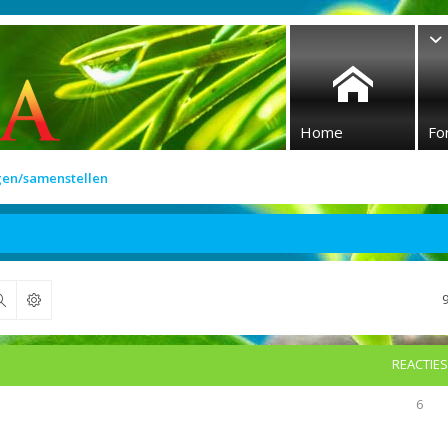
Home
Fo
gen/samenstellen
Zoek
REACTIES
6