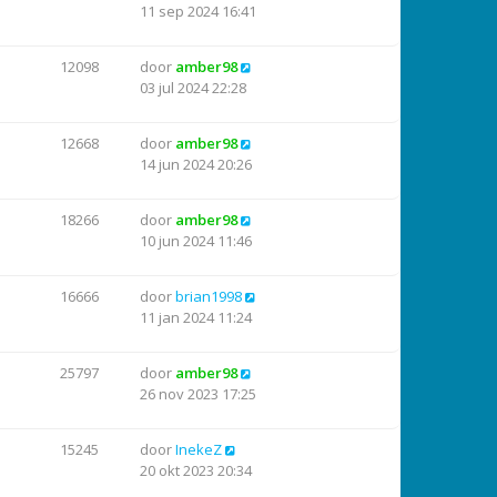
11 sep 2024 16:41
12098
door
amber98
03 jul 2024 22:28
12668
door
amber98
14 jun 2024 20:26
18266
door
amber98
10 jun 2024 11:46
16666
door
brian1998
11 jan 2024 11:24
25797
door
amber98
26 nov 2023 17:25
15245
door
InekeZ
20 okt 2023 20:34