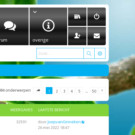
rum
overige
984 onderwerpen
1
2
3
4
5
…
50
WEERGAVES
LAATSTE BERICHT
32591
door
JoepvanGinneken
26 mei 2022 18:47