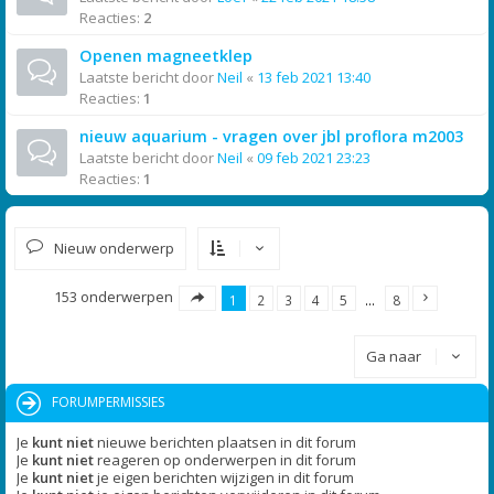
Reacties:
2
Openen magneetklep
Laatste bericht door
Neil
«
13 feb 2021 13:40
Reacties:
1
nieuw aquarium - vragen over jbl proflora m2003
Laatste bericht door
Neil
«
09 feb 2021 23:23
Reacties:
1
Nieuw onderwerp
153 onderwerpen
1
2
3
4
5
…
8
Ga naar
FORUMPERMISSIES
Je
kunt niet
nieuwe berichten plaatsen in dit forum
Je
kunt niet
reageren op onderwerpen in dit forum
Je
kunt niet
je eigen berichten wijzigen in dit forum