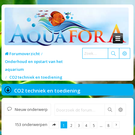
Forumoverzicht
Onderhoud en opstart van het
aquarium
CO2 techniek en toediening
CO2 techniek en toediening
Nieuw onderwerp
Zoek
153 onderwerpen
1
2
3
4
5
…
8