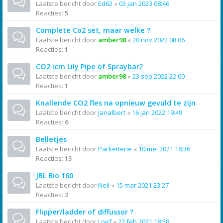
Laatste bericht door
Ed62
«
03 jan 2023 08:46
Reacties:
5
Complete Co2 set, maar welke ?
Laatste bericht door
amber98
«
20 nov 2022 08:06
Reacties:
1
CO2 icm Lily Pipe of Spraybar?
Laatste bericht door
amber98
«
23 sep 2022 22:00
Reacties:
1
Knallende CO2 fles na opnieuw gevuld te zijn
Laatste bericht door
Janalbert
«
16 jan 2022 19:49
Reacties:
6
Belletjes
Laatste bericht door
Parketterie
«
10 mei 2021 18:36
Reacties:
13
JBL Bio 160
Laatste bericht door
Neil
«
15 mar 2021 23:27
Reacties:
2
Flipper/ladder of diffussor ?
Laatste bericht door
Loef
«
22 feb 2021 18:58