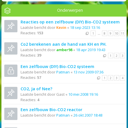
Onderwerpen
Reacties op een zelfbouw (DIY) Bio-CO2 systeem
Laatste bericht door
Kevin
«
18 sep 2023 13:16
Reacties:
153
1
…
8
9
10
11
Co2 berekenen aan de hand van KH en PH.
Laatste bericht door
amber98
«
18 apr 2019 19:43
Reacties:
39
1
2
3
Een zelfbouw (DIY) Bio-CO2 systeem
Laatste bericht door
Patman
«
13 nov 2009 07:36
Reacties:
57
1
2
3
4
CO2, Ja of Nee?
Laatste bericht door
Gast
«
10 mei 2008 19:16
Reacties:
4
Een zelfbouw Bio-CO2 reactor
Laatste bericht door
Patman
«
26 okt 2007 18:48