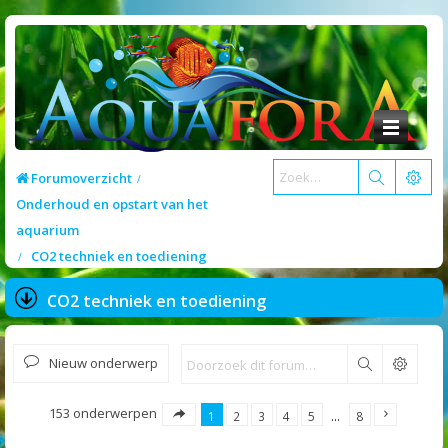
Forumoverzicht
Onderhoud en opstart van het
aquarium
CO2 techniek en toediening
CO2 techniek en toediening
Nieuw onderwerp
Zoek
153 onderwerpen
1
2
3
4
5
…
8