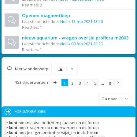
Reacties:
2
Openen magneetklep
Laatste bericht door
Neil
«
13 feb 2021 13:40
Reacties:
1
nieuw aquarium - vragen over jbl proflora m2003
Laatste bericht door
Neil
«
09 feb 2021 23:23
Reacties:
1
Nieuw onderwerp
153 onderwerpen
1
2
3
4
5
…
8
Ga naar
FORUMPERMISSIES
Je
kunt niet
nieuwe berichten plaatsen in dit forum
Je
kunt niet
reageren op onderwerpen in dit forum
Je
kunt niet
je eigen berichten wijzigen in dit forum