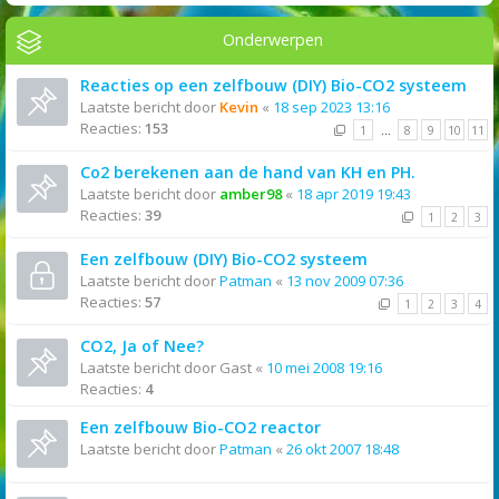
Onderwerpen
Reacties op een zelfbouw (DIY) Bio-CO2 systeem
Laatste bericht door
Kevin
«
18 sep 2023 13:16
Reacties:
153
1
…
8
9
10
11
Co2 berekenen aan de hand van KH en PH.
Laatste bericht door
amber98
«
18 apr 2019 19:43
Reacties:
39
1
2
3
Een zelfbouw (DIY) Bio-CO2 systeem
Laatste bericht door
Patman
«
13 nov 2009 07:36
Reacties:
57
1
2
3
4
CO2, Ja of Nee?
Laatste bericht door
Gast
«
10 mei 2008 19:16
Reacties:
4
Een zelfbouw Bio-CO2 reactor
Laatste bericht door
Patman
«
26 okt 2007 18:48