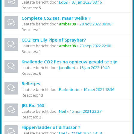
Laatste bericht door
Ed62
«
03 jan 2023 08:46
Reacties:
5
Complete Co2 set, maar welke ?
Laatste bericht door
amber98
«
20 nov 2022 08:06
Reacties:
1
CO2 icm Lily Pipe of Spraybar?
Laatste bericht door
amber98
«
23 sep 2022 22:00
Reacties:
1
Knallende CO2 fles na opnieuw gevuld te zijn
Laatste bericht door
Janalbert
«
16 jan 2022 19:49
Reacties:
6
Belletjes
Laatste bericht door
Parketterie
«
10 mei 2021 18:36
Reacties:
13
JBL Bio 160
Laatste bericht door
Neil
«
15 mar 2021 23:27
Reacties:
2
Flipper/ladder of diffussor ?
Laatste bericht door
Loef
«
22 feb 2021 18:58