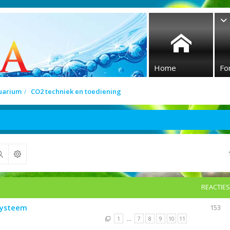
Home
Fo
quarium
CO2 techniek en toediening
Zoek
REACTIES
 systeem
153
1
…
7
8
9
10
11