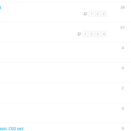
.
39
1
2
3
57
1
2
3
4
4
0
2
0
sic C02 set
0