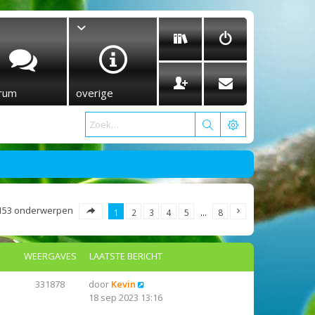
rum
overige
153 onderwerpen
1
2
3
4
5
…
8
WEERGAVES
LAATSTE BERICHT
331878
door
Kevin
18 sep 2023 13:16