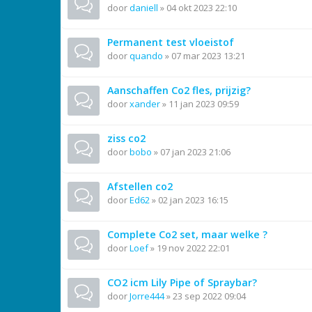
door
daniell
»
04 okt 2023 22:10
Permanent test vloeistof
door
quando
»
07 mar 2023 13:21
Aanschaffen Co2 fles, prijzig?
door
xander
»
11 jan 2023 09:59
ziss co2
door
bobo
»
07 jan 2023 21:06
Afstellen co2
door
Ed62
»
02 jan 2023 16:15
Complete Co2 set, maar welke ?
door
Loef
»
19 nov 2022 22:01
CO2 icm Lily Pipe of Spraybar?
door
Jorre444
»
23 sep 2022 09:04