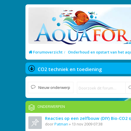
Forumoverzicht
Onderhoud en opstart van het a
CO2 techniek en toediening
Nieuw onderwerp
ONDERWERPEN
Reacties op een zelfbouw (DIY) Bio-CO2
door
Patman
»
13 nov 2009 07:38