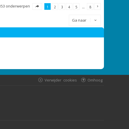
153 onderwerpen
1
2
3
4
5
…
8
Ga naar
Verwijder cookies
Omhoog