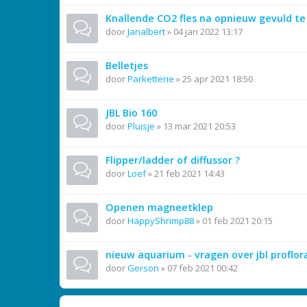
Knallende CO2 fles na opnieuw gevuld te 
door
Janalbert
»
04 jan 2022 13:17
Belletjes
door
Parketterie
»
25 apr 2021 18:50
JBL Bio 160
door
Pluisje
»
13 mar 2021 20:53
Flipper/ladder of diffussor ?
door
Loef
»
21 feb 2021 14:43
Openen magneetklep
door
HappyShrimp88
»
01 feb 2021 20:15
nieuw aquarium - vragen over jbl proflo
door
Gerson
»
07 feb 2021 00:42