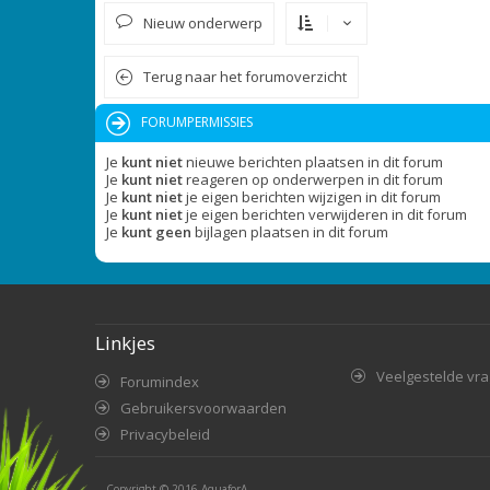
Nieuw onderwerp
Terug naar het forumoverzicht
FORUMPERMISSIES
Je
kunt niet
nieuwe berichten plaatsen in dit forum
Je
kunt niet
reageren op onderwerpen in dit forum
Je
kunt niet
je eigen berichten wijzigen in dit forum
Je
kunt niet
je eigen berichten verwijderen in dit forum
Je
kunt geen
bijlagen plaatsen in dit forum
Linkjes
Veelgestelde vr
Forumindex
Gebruikersvoorwaarden
Privacybeleid
Copyright © 2016
AquaforA