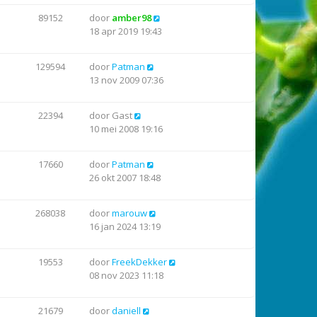
89152
door
amber98
18 apr 2019 19:43
129594
door
Patman
13 nov 2009 07:36
22394
door
Gast
10 mei 2008 19:16
17660
door
Patman
26 okt 2007 18:48
268038
door
marouw
16 jan 2024 13:19
19553
door
FreekDekker
08 nov 2023 11:18
21679
door
daniell