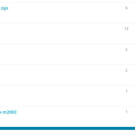
zijn
6
13
2
2
1
ra m2003
1