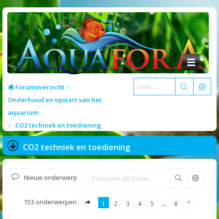
Forumoverzicht
Onderhoud en opstart van het
aquarium
CO2 techniek en toediening
CO2 techniek en toediening
Nieuw onderwerp
Zoek
153 onderwerpen
1
2
3
4
5
…
8