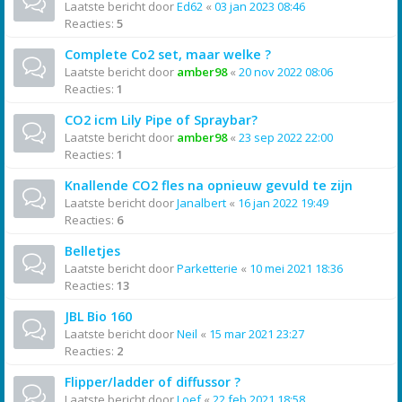
Laatste bericht door
Ed62
«
03 jan 2023 08:46
Reacties:
5
Complete Co2 set, maar welke ?
Laatste bericht door
amber98
«
20 nov 2022 08:06
Reacties:
1
CO2 icm Lily Pipe of Spraybar?
Laatste bericht door
amber98
«
23 sep 2022 22:00
Reacties:
1
Knallende CO2 fles na opnieuw gevuld te zijn
Laatste bericht door
Janalbert
«
16 jan 2022 19:49
Reacties:
6
Belletjes
Laatste bericht door
Parketterie
«
10 mei 2021 18:36
Reacties:
13
JBL Bio 160
Laatste bericht door
Neil
«
15 mar 2021 23:27
Reacties:
2
Flipper/ladder of diffussor ?
Laatste bericht door
Loef
«
22 feb 2021 18:58