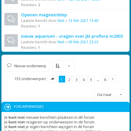
Reacties:
2
Openen magneetklep
Laatste bericht door
Neil
«
13 feb 2021 13:40
Reacties:
1
nieuw aquarium - vragen over jbl proflora m2003
Laatste bericht door
Neil
«
09 feb 2021 23:23
Reacties:
1
Nieuw onderwerp
153 onderwerpen
1
2
3
4
5
…
8
Ga naar
FORUMPERMISSIES
Je
kunt niet
nieuwe berichten plaatsen in dit forum
Je
kunt niet
reageren op onderwerpen in dit forum
Je
kunt niet
je eigen berichten wijzigen in dit forum