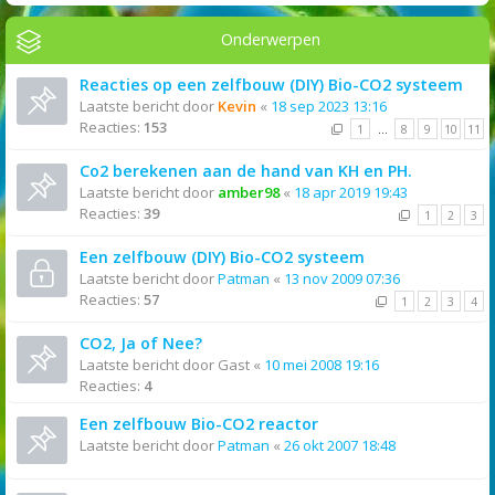
Onderwerpen
Reacties op een zelfbouw (DIY) Bio-CO2 systeem
Laatste bericht door
Kevin
«
18 sep 2023 13:16
Reacties:
153
1
…
8
9
10
11
Co2 berekenen aan de hand van KH en PH.
Laatste bericht door
amber98
«
18 apr 2019 19:43
Reacties:
39
1
2
3
Een zelfbouw (DIY) Bio-CO2 systeem
Laatste bericht door
Patman
«
13 nov 2009 07:36
Reacties:
57
1
2
3
4
CO2, Ja of Nee?
Laatste bericht door
Gast
«
10 mei 2008 19:16
Reacties:
4
Een zelfbouw Bio-CO2 reactor
Laatste bericht door
Patman
«
26 okt 2007 18:48