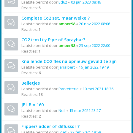
Laatste bericht door
Ed62
«
03 jan 2023 08:46
Reacties:
5
Complete Co2 set, maar welke ?
Laatste bericht door
amber98
«
20 nov 2022 08:06
Reacties:
1
CO2 icm Lily Pipe of Spraybar?
Laatste bericht door
amber98
«
23 sep 2022 22:00
Reacties:
1
Knallende CO2 fles na opnieuw gevuld te zijn
Laatste bericht door
Janalbert
«
16 jan 2022 19:49
Reacties:
6
Belletjes
Laatste bericht door
Parketterie
«
10 mei 2021 18:36
Reacties:
13
JBL Bio 160
Laatste bericht door
Neil
«
15 mar 2021 23:27
Reacties:
2
Flipper/ladder of diffussor ?
Laatste bericht door
Loef
«
22 feb 2021 18:58