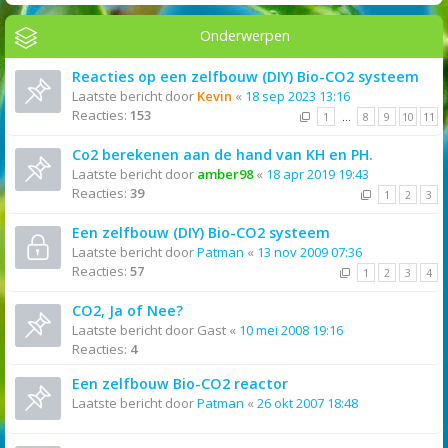
Onderwerpen
Reacties op een zelfbouw (DIY) Bio-CO2 systeem
Laatste bericht door
Kevin
«
18 sep 2023 13:16
Reacties:
153
1
…
8
9
10
11
Co2 berekenen aan de hand van KH en PH.
Laatste bericht door
amber98
«
18 apr 2019 19:43
Reacties:
39
1
2
3
Een zelfbouw (DIY) Bio-CO2 systeem
Laatste bericht door
Patman
«
13 nov 2009 07:36
Reacties:
57
1
2
3
4
CO2, Ja of Nee?
Laatste bericht door
Gast
«
10 mei 2008 19:16
Reacties:
4
Een zelfbouw Bio-CO2 reactor
Laatste bericht door
Patman
«
26 okt 2007 18:48