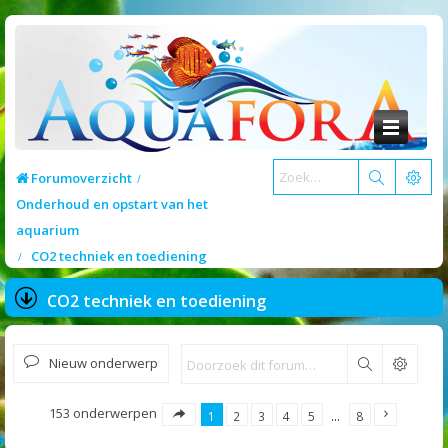
Forumoverzicht
Onderhoud en opstart van het
aquarium
CO2 techniek en toediening
CO2 techniek en toediening
Nieuw onderwerp
Zoek
153 onderwerpen
1
2
3
4
5
…
8