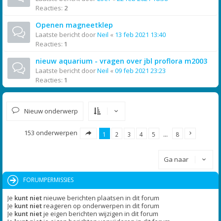
Reacties:
2
Openen magneetklep
Laatste bericht door
Neil
«
13 feb 2021 13:40
Reacties:
1
nieuw aquarium - vragen over jbl proflora m2003
Laatste bericht door
Neil
«
09 feb 2021 23:23
Reacties:
1
Nieuw onderwerp
153 onderwerpen
1
2
3
4
5
…
8
Ga naar
FORUMPERMISSIES
Je
kunt niet
nieuwe berichten plaatsen in dit forum
Je
kunt niet
reageren op onderwerpen in dit forum
Je
kunt niet
je eigen berichten wijzigen in dit forum