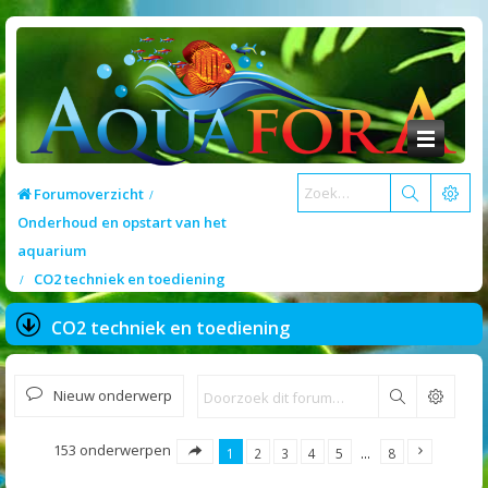
Forumoverzicht
Onderhoud en opstart van het
aquarium
CO2 techniek en toediening
CO2 techniek en toediening
Nieuw onderwerp
Zoek
153 onderwerpen
1
2
3
4
5
…
8