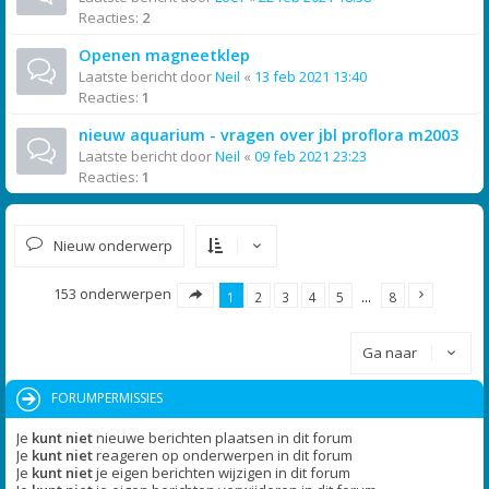
Reacties:
2
Openen magneetklep
Laatste bericht door
Neil
«
13 feb 2021 13:40
Reacties:
1
nieuw aquarium - vragen over jbl proflora m2003
Laatste bericht door
Neil
«
09 feb 2021 23:23
Reacties:
1
Nieuw onderwerp
153 onderwerpen
1
2
3
4
5
…
8
Ga naar
FORUMPERMISSIES
Je
kunt niet
nieuwe berichten plaatsen in dit forum
Je
kunt niet
reageren op onderwerpen in dit forum
Je
kunt niet
je eigen berichten wijzigen in dit forum