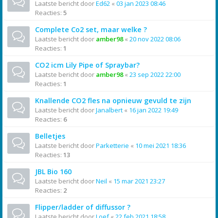
Laatste bericht door
Ed62
«
03 jan 2023 08:46
Reacties:
5
Complete Co2 set, maar welke ?
Laatste bericht door
amber98
«
20 nov 2022 08:06
Reacties:
1
CO2 icm Lily Pipe of Spraybar?
Laatste bericht door
amber98
«
23 sep 2022 22:00
Reacties:
1
Knallende CO2 fles na opnieuw gevuld te zijn
Laatste bericht door
Janalbert
«
16 jan 2022 19:49
Reacties:
6
Belletjes
Laatste bericht door
Parketterie
«
10 mei 2021 18:36
Reacties:
13
JBL Bio 160
Laatste bericht door
Neil
«
15 mar 2021 23:27
Reacties:
2
Flipper/ladder of diffussor ?
Laatste bericht door
Loef
«
22 feb 2021 18:58