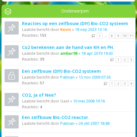
Onderwerpen
Reacties op een zelfbouw (DIY) Bio-CO2 systeem
Laatste bericht door
Kevin
«
18 sep 2023 13:16
Reacties:
153
1
…
8
9
10
11
Co2 berekenen aan de hand van KH en PH.
Laatste bericht door
amber98
«
18 apr 2019 19:43
Reacties:
39
1
2
3
Een zelfbouw (DIY) Bio-CO2 systeem
Laatste bericht door
Patman
«
13 nov 2009 07:36
Reacties:
57
1
2
3
4
CO2, Ja of Nee?
Laatste bericht door
Gast
«
10 mei 2008 19:16
Reacties:
4
Een zelfbouw Bio-CO2 reactor
Laatste bericht door
Patman
«
26 okt 2007 18:48