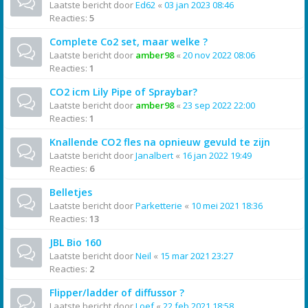
Laatste bericht door
Ed62
«
03 jan 2023 08:46
Reacties:
5
Complete Co2 set, maar welke ?
Laatste bericht door
amber98
«
20 nov 2022 08:06
Reacties:
1
CO2 icm Lily Pipe of Spraybar?
Laatste bericht door
amber98
«
23 sep 2022 22:00
Reacties:
1
Knallende CO2 fles na opnieuw gevuld te zijn
Laatste bericht door
Janalbert
«
16 jan 2022 19:49
Reacties:
6
Belletjes
Laatste bericht door
Parketterie
«
10 mei 2021 18:36
Reacties:
13
JBL Bio 160
Laatste bericht door
Neil
«
15 mar 2021 23:27
Reacties:
2
Flipper/ladder of diffussor ?
Laatste bericht door
Loef
«
22 feb 2021 18:58