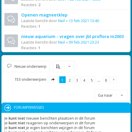
Reacties:
2
Openen magneetklep
Laatste bericht door
Neil
«
13 feb 2021 13:40
Reacties:
1
nieuw aquarium - vragen over jbl proflora m2003
Laatste bericht door
Neil
«
09 feb 2021 23:23
Reacties:
1
Nieuw onderwerp
153 onderwerpen
1
2
3
4
5
…
8
Ga naar
FORUMPERMISSIES
Je
kunt niet
nieuwe berichten plaatsen in dit forum
Je
kunt niet
reageren op onderwerpen in dit forum
Je
kunt niet
je eigen berichten wijzigen in dit forum