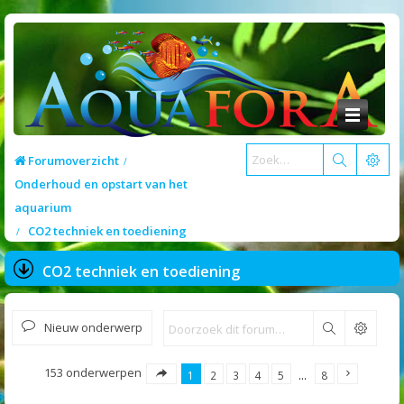
Forumoverzicht
Onderhoud en opstart van het
aquarium
CO2 techniek en toediening
CO2 techniek en toediening
Nieuw onderwerp
Zoek
153 onderwerpen
1
2
3
4
5
…
8