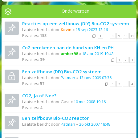
Onderwerpen
Reacties op een zelfbouw (DIY) Bio-CO2 systeem
Laatste bericht door
Kevin
«
18 sep 2023 13:16
Reacties:
153
1
…
8
9
10
11
Co2 berekenen aan de hand van KH en PH.
Laatste bericht door
amber98
«
18 apr 2019 19:43
Reacties:
39
1
2
3
Een zelfbouw (DIY) Bio-CO2 systeem
Laatste bericht door
Patman
«
13 nov 2009 07:36
Reacties:
57
1
2
3
4
CO2, Ja of Nee?
Laatste bericht door
Gast
«
10 mei 2008 19:16
Reacties:
4
Een zelfbouw Bio-CO2 reactor
Laatste bericht door
Patman
«
26 okt 2007 18:48