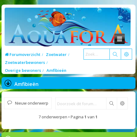
Forumoverzicht
Zoetwater
Zoetwaterbewoners
Overige bewoners
Amfibieën
Amfibieën
Nieuw onderwerp
Zoek
7 onderwerpen • Pagina
1
van
1