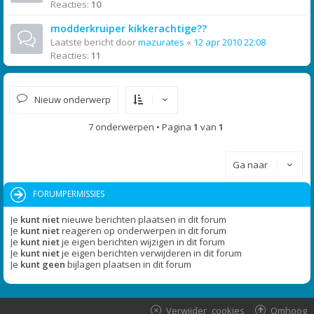
Reacties:
10
modderkruiper kikkerachtige??
Laatste bericht door
mazurates
«
12 apr 2010 22:08
Reacties:
11
Nieuw onderwerp
7 onderwerpen • Pagina
1
van
1
Ga naar
FORUMPERMISSIES
Je
kunt niet
nieuwe berichten plaatsen in dit forum
Je
kunt niet
reageren op onderwerpen in dit forum
Je
kunt niet
je eigen berichten wijzigen in dit forum
Je
kunt niet
je eigen berichten verwijderen in dit forum
Je
kunt geen
bijlagen plaatsen in dit forum
Verwijder cookies
Omhoog