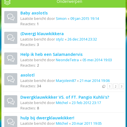
Onderwerpen
Baby axolotls
Laatste bericht door
Simon
«
09 jan 2015 19:14
Reacties:
1
(Dwerg) klauwkikkera
Laatste bericht door
stylz
«
26 dec 2014 23:32
Reacties:
3
Help ik heb een Salamandervis
Laatste bericht door
NeondeTetra
«
05 mei 2014 19:03
Reacties:
2
axolotl
Laatste bericht door
Marjolein87
«
21 mar 2014 19:06
Reacties:
34
1
2
3
Dwergklauwkikker VS. of FT. Pangio Kuhlii's?
Laatste bericht door
Mitchel
«
23 feb 2012 23:17
Reacties:
8
hulp bij dwergklauwkikker!
Laatste bericht door
Mitchel
«
20 mar 2011 19:05