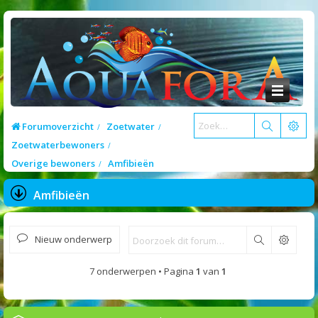
Forumoverzicht
Zoetwater
Zoetwaterbewoners
Overige bewoners
Amfibieën
Amfibieën
Nieuw onderwerp
Zoek
7 onderwerpen • Pagina
1
van
1