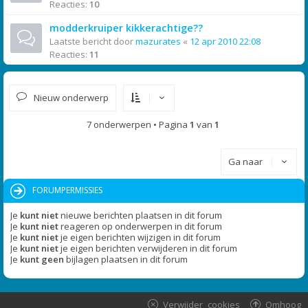
Reacties:
10
modderkruiper kikkerachtige??
Laatste bericht door
mazurates
«
12 apr 2010 22:08
Reacties:
11
Nieuw onderwerp
7 onderwerpen • Pagina
1
van
1
Ga naar
FORUMPERMISSIES
Je
kunt niet
nieuwe berichten plaatsen in dit forum
Je
kunt niet
reageren op onderwerpen in dit forum
Je
kunt niet
je eigen berichten wijzigen in dit forum
Je
kunt niet
je eigen berichten verwijderen in dit forum
Je
kunt geen
bijlagen plaatsen in dit forum
Verwijder cookies
Omhoog