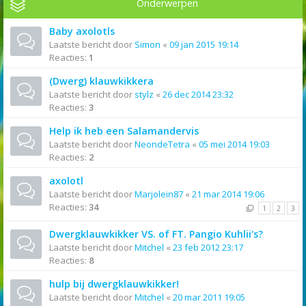
Onderwerpen
Baby axolotls
Laatste bericht door
Simon
«
09 jan 2015 19:14
Reacties:
1
(Dwerg) klauwkikkera
Laatste bericht door
stylz
«
26 dec 2014 23:32
Reacties:
3
Help ik heb een Salamandervis
Laatste bericht door
NeondeTetra
«
05 mei 2014 19:03
Reacties:
2
axolotl
Laatste bericht door
Marjolein87
«
21 mar 2014 19:06
Reacties:
34
1
2
3
Dwergklauwkikker VS. of FT. Pangio Kuhlii's?
Laatste bericht door
Mitchel
«
23 feb 2012 23:17
Reacties:
8
hulp bij dwergklauwkikker!
Laatste bericht door
Mitchel
«
20 mar 2011 19:05