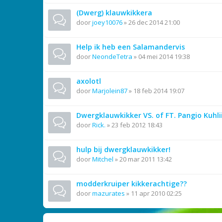
(Dwerg) klauwkikkera
door
joey10076
»
26 dec 2014 21:00
Help ik heb een Salamandervis
door
NeondeTetra
»
04 mei 2014 19:38
axolotl
door
Marjolein87
»
18 feb 2014 19:07
Dwergklauwkikker VS. of FT. Pangio Kuhlii
door
Rick.
»
23 feb 2012 18:43
hulp bij dwergklauwkikker!
door
Mitchel
»
20 mar 2011 13:42
modderkruiper kikkerachtige??
door
mazurates
»
11 apr 2010 02:25