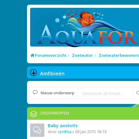
Forumoverzicht
Zoetwater
Zoetwaterbewoner
Amfibieën
Nieuw onderwerp
ONDERWERPEN
Baby axolotls
door
cynthia
»
09 jan 2015 18:19