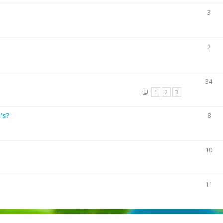
3
2
34
1
2
3
's?
8
10
11