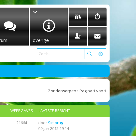
rum
overige
7 onderwerpen • Pagina
1
van
1
WEERGAVES
LAATSTE BERICHT
21664
door
Simon
09 jan 2015 19:14