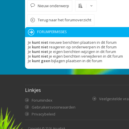
Nieuw onderwerp
Terug naar het forumoverzicht
FORUMPERMISSIES
Je
kunt niet
nieuwe berichten plaatsen in dit forum
Je
kunt niet
reageren op onderwerpen in dit forum
Je
kunt niet
je eigen berichten wijzigen in dit forum
Je
kunt niet
je eigen berichten verwijderen in dit forum
Je
kunt geen
bijlagen plaatsen in dit forum
Linkjes
Veelgestelde vr
Forumindex
Gebruikersvoorwaarden
Privacybeleid
Copyright © 2016
AquaforA