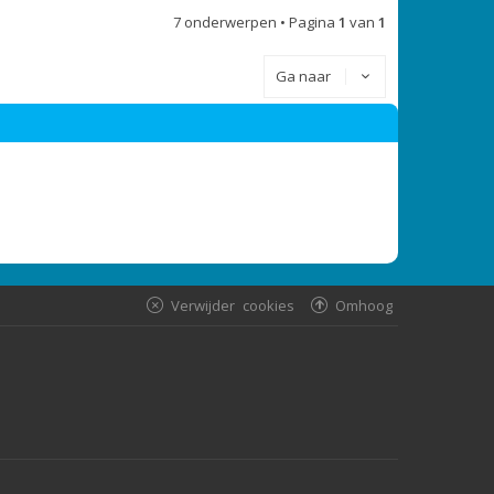
7 onderwerpen • Pagina
1
van
1
Ga naar
Verwijder cookies
Omhoog