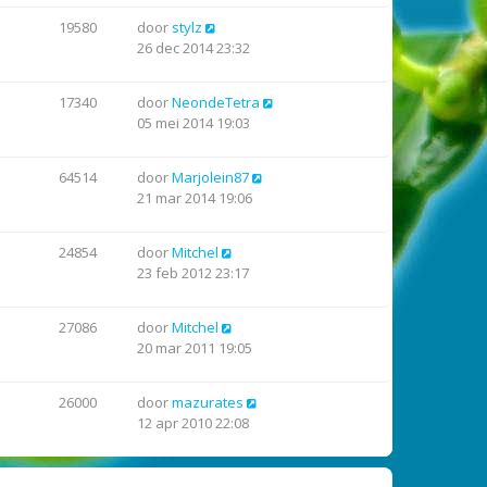
19580
door
stylz
26 dec 2014 23:32
17340
door
NeondeTetra
05 mei 2014 19:03
64514
door
Marjolein87
21 mar 2014 19:06
24854
door
Mitchel
23 feb 2012 23:17
27086
door
Mitchel
20 mar 2011 19:05
26000
door
mazurates
12 apr 2010 22:08