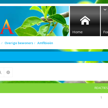
Home
Fo
s
Overige bewoners
Amfibieën
Zoek
REACTIES
1