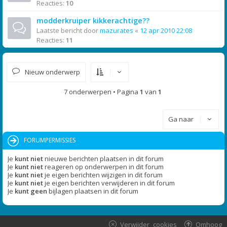
Reacties:
10
modderkruiper kikkerachtige??
Laatste bericht door
mazurates
«
12 apr 2010 22:08
Reacties:
11
Nieuw onderwerp
7 onderwerpen • Pagina
1
van
1
Ga naar
FORUMPERMISSIES
Je
kunt niet
nieuwe berichten plaatsen in dit forum
Je
kunt niet
reageren op onderwerpen in dit forum
Je
kunt niet
je eigen berichten wijzigen in dit forum
Je
kunt niet
je eigen berichten verwijderen in dit forum
Je
kunt geen
bijlagen plaatsen in dit forum
Verwijder cookies
Omhoog