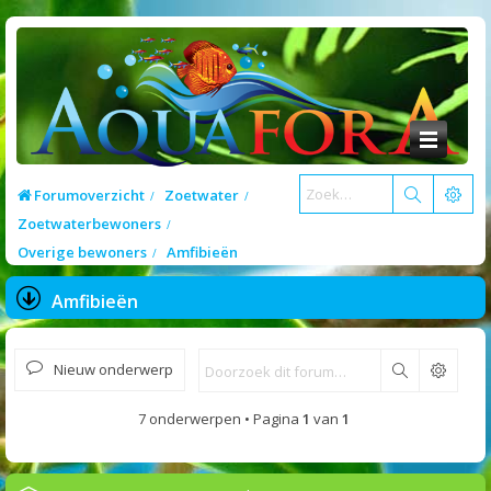
Forumoverzicht
Zoetwater
Zoetwaterbewoners
Overige bewoners
Amfibieën
Amfibieën
Nieuw onderwerp
Zoek
7 onderwerpen • Pagina
1
van
1