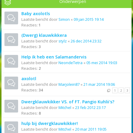
Onderwerpen
Baby axolotls
Laatste bericht door
Simon
«
09 jan 2015 19:14
Reacties:
1
(Dwerg) klauwkikkera
Laatste bericht door
stylz
«
26 dec 2014 23:32
Reacties:
3
Help ik heb een Salamandervis
Laatste bericht door
NeondeTetra
«
05 mei 2014 19:03
Reacties:
2
axolotl
Laatste bericht door
Marjolein87
«
21 mar 2014 19:06
Reacties:
34
1
2
3
Dwergklauwkikker VS. of FT. Pangio Kuhlii's?
Laatste bericht door
Mitchel
«
23 feb 2012 23:17
Reacties:
8
hulp bij dwergklauwkikker!
Laatste bericht door
Mitchel
«
20 mar 2011 19:05