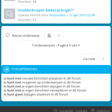
Reacties:
10
modderkruiper kikkerachtige??
Laatste bericht door
mazurates
«
12 apr 2010 22:08
Reacties:
11
Nieuw onderwerp
7 onderwerpen • Pagina
1
van
1
Ga naar
FORUMPERMISSIES
Je
kunt niet
nieuwe berichten plaatsen in dit forum
Je
kunt niet
reageren op onderwerpen in dit forum
Je
kunt niet
je eigen berichten wijzigen in dit forum
Je
kunt niet
je eigen berichten verwijderen in dit forum
Je
kunt geen
bijlagen plaatsen in dit forum
Verwijder cookies
Omhoog