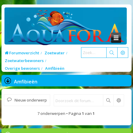
Forumoverzicht
Zoetwater
Zoetwaterbewoners
Overige bewoners
Amfibieën
Amfibieën
Nieuw onderwerp
Zoek
7 onderwerpen • Pagina
1
van
1