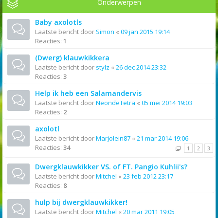
Onderwerpen
Baby axolotls
Laatste bericht door
Simon
«
09 jan 2015 19:14
Reacties:
1
(Dwerg) klauwkikkera
Laatste bericht door
stylz
«
26 dec 2014 23:32
Reacties:
3
Help ik heb een Salamandervis
Laatste bericht door
NeondeTetra
«
05 mei 2014 19:03
Reacties:
2
axolotl
Laatste bericht door
Marjolein87
«
21 mar 2014 19:06
Reacties:
34
1
2
3
Dwergklauwkikker VS. of FT. Pangio Kuhlii's?
Laatste bericht door
Mitchel
«
23 feb 2012 23:17
Reacties:
8
hulp bij dwergklauwkikker!
Laatste bericht door
Mitchel
«
20 mar 2011 19:05