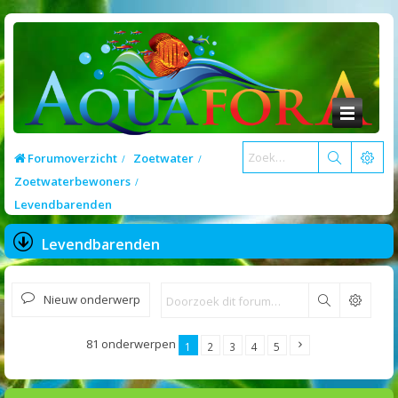
Forumoverzicht
Zoetwater
Zoetwaterbewoners
Levendbarenden
Levendbarenden
Nieuw onderwerp
Zoek
81 onderwerpen
1
2
3
4
5