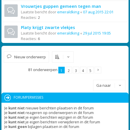
Vrouwtjes guppen gemeen tegen man
Laatste bericht door
emeraldking
«
07 aug 2015 22:01
Reacties:
2
Platy krijgt zwarte vlekjes
Laatste bericht door
emeraldking
«
29 jul 2015 19:05
Reacties:
6
Nieuw onderwerp
81 onderwerpen
1
2
3
4
5
Ga naar
FORUMPERMISSIES
Je
kunt niet
nieuwe berichten plaatsen in dit forum
Je
kunt niet
reageren op onderwerpen in dit forum
Je
kunt niet
je eigen berichten wijzigen in dit forum
Je
kunt niet
je eigen berichten verwijderen in dit forum
Je
kunt geen
bijlagen plaatsen in dit forum