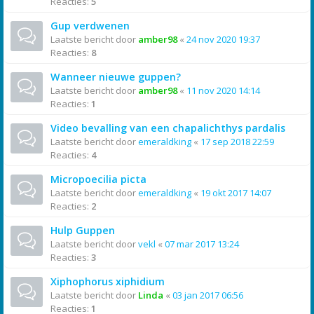
Reacties:
5
Gup verdwenen
Laatste bericht door
amber98
«
24 nov 2020 19:37
Reacties:
8
Wanneer nieuwe guppen?
Laatste bericht door
amber98
«
11 nov 2020 14:14
Reacties:
1
Video bevalling van een chapalichthys pardalis
Laatste bericht door
emeraldking
«
17 sep 2018 22:59
Reacties:
4
Micropoecilia picta
Laatste bericht door
emeraldking
«
19 okt 2017 14:07
Reacties:
2
Hulp Guppen
Laatste bericht door
vekl
«
07 mar 2017 13:24
Reacties:
3
Xiphophorus xiphidium
Laatste bericht door
Linda
«
03 jan 2017 06:56
Reacties:
1