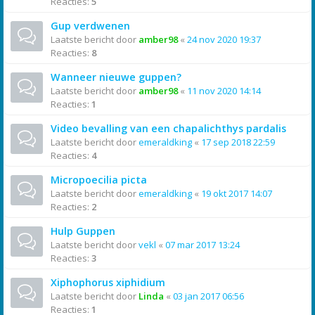
Reacties:
5
Gup verdwenen
Laatste bericht door
amber98
«
24 nov 2020 19:37
Reacties:
8
Wanneer nieuwe guppen?
Laatste bericht door
amber98
«
11 nov 2020 14:14
Reacties:
1
Video bevalling van een chapalichthys pardalis
Laatste bericht door
emeraldking
«
17 sep 2018 22:59
Reacties:
4
Micropoecilia picta
Laatste bericht door
emeraldking
«
19 okt 2017 14:07
Reacties:
2
Hulp Guppen
Laatste bericht door
vekl
«
07 mar 2017 13:24
Reacties:
3
Xiphophorus xiphidium
Laatste bericht door
Linda
«
03 jan 2017 06:56
Reacties:
1