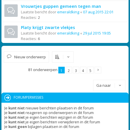
Vrouwtjes guppen gemeen tegen man
Laatste bericht door
emeraldking
«
07 aug 2015 22:01
Reacties:
2
Platy krijgt zwarte vlekjes
Laatste bericht door
emeraldking
«
29 jul 2015 19:05
Reacties:
6
Nieuw onderwerp
81 onderwerpen
1
2
3
4
5
Ga naar
FORUMPERMISSIES
Je
kunt niet
nieuwe berichten plaatsen in dit forum
Je
kunt niet
reageren op onderwerpen in dit forum
Je
kunt niet
je eigen berichten wijzigen in dit forum
Je
kunt niet
je eigen berichten verwijderen in dit forum
Je
kunt geen
bijlagen plaatsen in dit forum