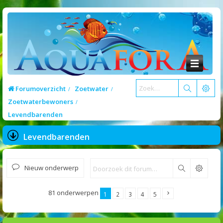
Forumoverzicht
Zoetwater
Zoetwaterbewoners
Levendbarenden
Levendbarenden
Nieuw onderwerp
Zoek
81 onderwerpen
1
2
3
4
5