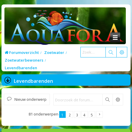
Forumoverzicht
Zoetwater
Zoetwaterbewoners
Levendbarenden
Levendbarenden
Nieuw onderwerp
Zoek
81 onderwerpen
1
2
3
4
5