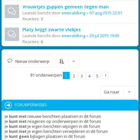
Vrouwtjes guppen gemeen tegen man
Laatste bericht door
emeraldking
«
07 aug 2015 22:01
Reacties:
2
Platy krijgt zwarte vlekjes
Laatste bericht door
emeraldking
«
29 jul 2015 19:05
Reacties:
6
Nieuw onderwerp
81 onderwerpen
1
2
3
4
5
Ga naar
FORUMPERMISSIES
Je
kunt niet
nieuwe berichten plaatsen in dit forum
Je
kunt niet
reageren op onderwerpen in dit forum
Je
kunt niet
je eigen berichten wijzigen in dit forum
Je
kunt niet
je eigen berichten verwijderen in dit forum
Je
kunt geen
bijlagen plaatsen in dit forum