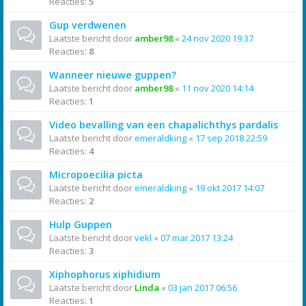
Reacties:
5
Gup verdwenen
Laatste bericht door
amber98
«
24 nov 2020 19:37
Reacties:
8
Wanneer nieuwe guppen?
Laatste bericht door
amber98
«
11 nov 2020 14:14
Reacties:
1
Video bevalling van een chapalichthys pardalis
Laatste bericht door
emeraldking
«
17 sep 2018 22:59
Reacties:
4
Micropoecilia picta
Laatste bericht door
emeraldking
«
19 okt 2017 14:07
Reacties:
2
Hulp Guppen
Laatste bericht door
vekl
«
07 mar 2017 13:24
Reacties:
3
Xiphophorus xiphidium
Laatste bericht door
Linda
«
03 jan 2017 06:56
Reacties:
1