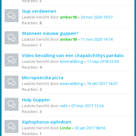
Reacties:
5
Gup verdwenen
Laatste bericht door
amber98
«
24 nov 2020 19:37
Reacties:
8
Wanneer nieuwe guppen?
Laatste bericht door
amber98
«
11 nov 2020 14:14
Reacties:
1
Video bevalling van een chapalichthys pardalis
Laatste bericht door
emeraldking
«
17 sep 2018 22:59
Reacties:
4
Micropoecilia picta
Laatste bericht door
emeraldking
«
19 okt 2017 14:07
Reacties:
2
Hulp Guppen
Laatste bericht door
vekl
«
07 mar 2017 13:24
Reacties:
3
Xiphophorus xiphidium
Laatste bericht door
Linda
«
03 jan 2017 06:56
Reacties:
1