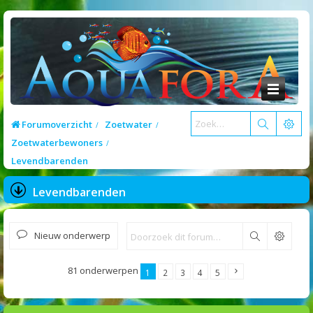
Forumoverzicht
Zoetwater
Zoetwaterbewoners
Levendbarenden
Levendbarenden
Nieuw onderwerp
Zoek
81 onderwerpen
1
2
3
4
5