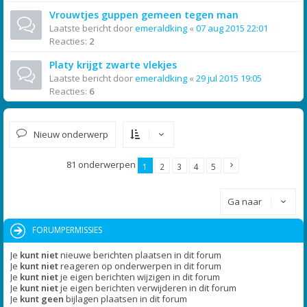
Vrouwtjes guppen gemeen tegen man
Laatste bericht door
emeraldking
«
07 aug 2015 22:01
Reacties:
2
Platy krijgt zwarte vlekjes
Laatste bericht door
emeraldking
«
29 jul 2015 19:05
Reacties:
6
Nieuw onderwerp
81 onderwerpen
1
2
3
4
5
Ga naar
FORUMPERMISSIES
Je
kunt niet
nieuwe berichten plaatsen in dit forum
Je
kunt niet
reageren op onderwerpen in dit forum
Je
kunt niet
je eigen berichten wijzigen in dit forum
Je
kunt niet
je eigen berichten verwijderen in dit forum
Je
kunt geen
bijlagen plaatsen in dit forum