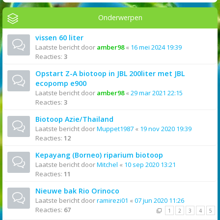
Onderwerpen
vissen 60 liter
Laatste bericht door
amber98
«
16 mei 2024 19:39
Reacties:
3
Opstart Z-A biotoop in JBL 200liter met JBL
ecopomp e900
Laatste bericht door
amber98
«
29 mar 2021 22:15
Reacties:
3
Biotoop Azie/Thailand
Laatste bericht door
Muppet1987
«
19 nov 2020 19:39
Reacties:
12
Kepayang (Borneo) riparium biotoop
Laatste bericht door
Mitchel
«
10 sep 2020 13:21
Reacties:
11
Nieuwe bak Rio Orinoco
Laatste bericht door
ramirezi01
«
07 jun 2020 11:26
Reacties:
67
1
2
3
4
5