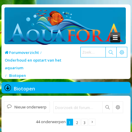
Forumoverzicht
Onderhoud en opstart van het
aquarium
Biotopen
Biotopen
Nieuw onderwerp
Zoek
44 onderwerpen
1
2
3