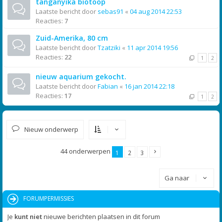
tanganyika biotoop
Laatste bericht door
sebas91
«
04 aug 2014 22:53
Reacties:
7
Zuid-Amerika, 80 cm
Laatste bericht door
Tzatziki
«
11 apr 2014 19:56
Reacties:
22
1
2
nieuw aquarium gekocht.
Laatste bericht door
Fabian
«
16 jan 2014 22:18
Reacties:
17
1
2
Nieuw onderwerp
44 onderwerpen
1
2
3
Ga naar
FORUMPERMISSIES
Je
kunt niet
nieuwe berichten plaatsen in dit forum