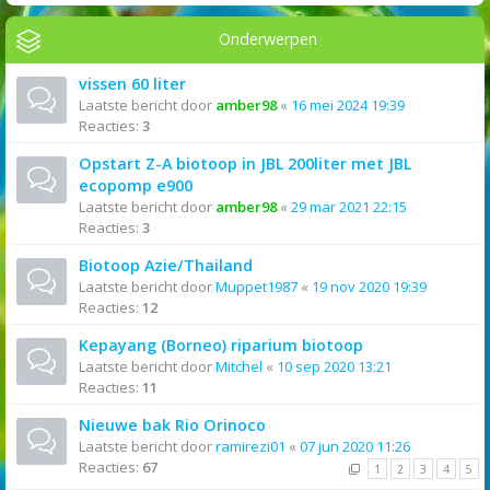
Onderwerpen
vissen 60 liter
Laatste bericht door
amber98
«
16 mei 2024 19:39
Reacties:
3
Opstart Z-A biotoop in JBL 200liter met JBL
ecopomp e900
Laatste bericht door
amber98
«
29 mar 2021 22:15
Reacties:
3
Biotoop Azie/Thailand
Laatste bericht door
Muppet1987
«
19 nov 2020 19:39
Reacties:
12
Kepayang (Borneo) riparium biotoop
Laatste bericht door
Mitchel
«
10 sep 2020 13:21
Reacties:
11
Nieuwe bak Rio Orinoco
Laatste bericht door
ramirezi01
«
07 jun 2020 11:26
Reacties:
67
1
2
3
4
5