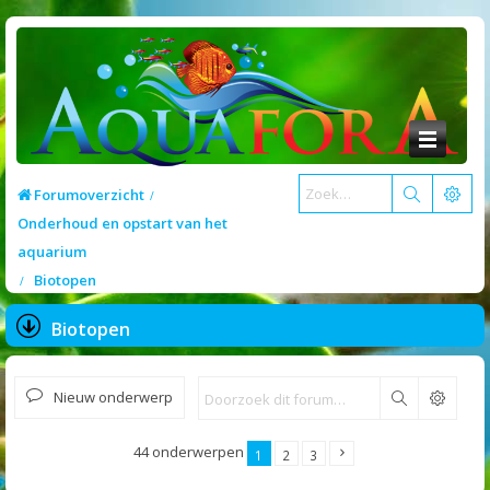
Forumoverzicht
Onderhoud en opstart van het
aquarium
Biotopen
Biotopen
Nieuw onderwerp
Zoek
44 onderwerpen
1
2
3