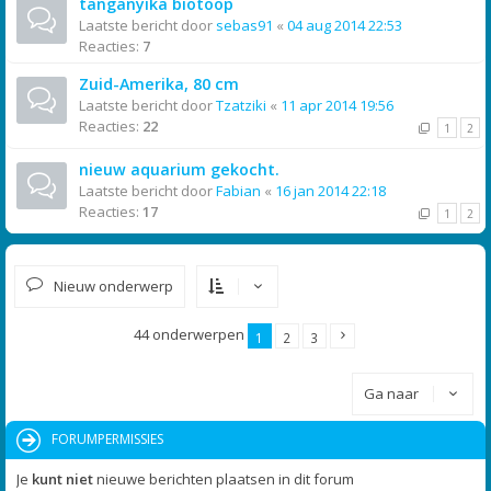
tanganyika biotoop
Laatste bericht door
sebas91
«
04 aug 2014 22:53
Reacties:
7
Zuid-Amerika, 80 cm
Laatste bericht door
Tzatziki
«
11 apr 2014 19:56
Reacties:
22
1
2
nieuw aquarium gekocht.
Laatste bericht door
Fabian
«
16 jan 2014 22:18
Reacties:
17
1
2
Nieuw onderwerp
44 onderwerpen
1
2
3
Ga naar
FORUMPERMISSIES
Je
kunt niet
nieuwe berichten plaatsen in dit forum