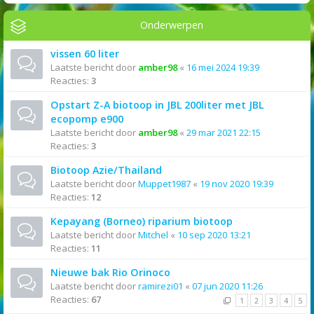
Onderwerpen
vissen 60 liter
Laatste bericht door
amber98
«
16 mei 2024 19:39
Reacties:
3
Opstart Z-A biotoop in JBL 200liter met JBL
ecopomp e900
Laatste bericht door
amber98
«
29 mar 2021 22:15
Reacties:
3
Biotoop Azie/Thailand
Laatste bericht door
Muppet1987
«
19 nov 2020 19:39
Reacties:
12
Kepayang (Borneo) riparium biotoop
Laatste bericht door
Mitchel
«
10 sep 2020 13:21
Reacties:
11
Nieuwe bak Rio Orinoco
Laatste bericht door
ramirezi01
«
07 jun 2020 11:26
Reacties:
67
1
2
3
4
5