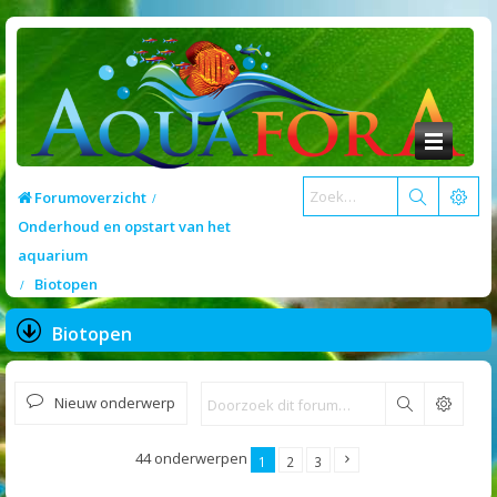
Forumoverzicht
Onderhoud en opstart van het
aquarium
Biotopen
Biotopen
Nieuw onderwerp
Zoek
44 onderwerpen
1
2
3