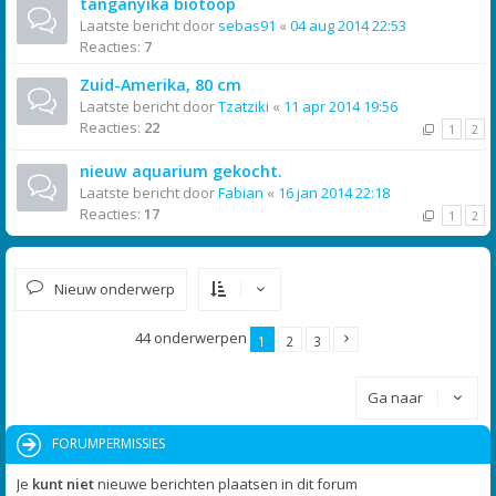
tanganyika biotoop
Laatste bericht door
sebas91
«
04 aug 2014 22:53
Reacties:
7
Zuid-Amerika, 80 cm
Laatste bericht door
Tzatziki
«
11 apr 2014 19:56
Reacties:
22
1
2
nieuw aquarium gekocht.
Laatste bericht door
Fabian
«
16 jan 2014 22:18
Reacties:
17
1
2
Nieuw onderwerp
44 onderwerpen
1
2
3
Ga naar
FORUMPERMISSIES
Je
kunt niet
nieuwe berichten plaatsen in dit forum