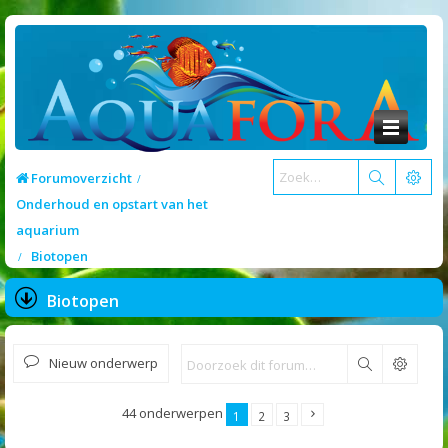
Forumoverzicht
Onderhoud en opstart van het
aquarium
Biotopen
Biotopen
Nieuw onderwerp
Zoek
44 onderwerpen
1
2
3