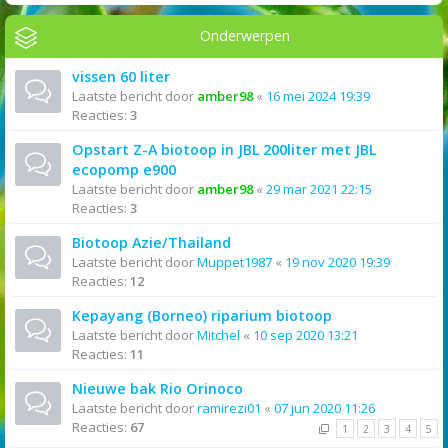
Onderwerpen
vissen 60 liter
Laatste bericht door
amber98
«
16 mei 2024 19:39
Reacties:
3
Opstart Z-A biotoop in JBL 200liter met JBL
ecopomp e900
Laatste bericht door
amber98
«
29 mar 2021 22:15
Reacties:
3
Biotoop Azie/Thailand
Laatste bericht door
Muppet1987
«
19 nov 2020 19:39
Reacties:
12
Kepayang (Borneo) riparium biotoop
Laatste bericht door
Mitchel
«
10 sep 2020 13:21
Reacties:
11
Nieuwe bak Rio Orinoco
Laatste bericht door
ramirezi01
«
07 jun 2020 11:26
Reacties:
67
1
2
3
4
5