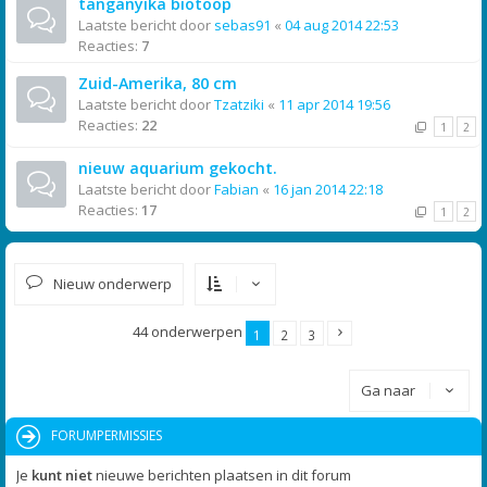
tanganyika biotoop
Laatste bericht door
sebas91
«
04 aug 2014 22:53
Reacties:
7
Zuid-Amerika, 80 cm
Laatste bericht door
Tzatziki
«
11 apr 2014 19:56
Reacties:
22
1
2
nieuw aquarium gekocht.
Laatste bericht door
Fabian
«
16 jan 2014 22:18
Reacties:
17
1
2
Nieuw onderwerp
44 onderwerpen
1
2
3
Ga naar
FORUMPERMISSIES
Je
kunt niet
nieuwe berichten plaatsen in dit forum