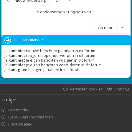
Nieuw onderwerp
5 onderwerpen • Pagina
1
van
1
Ga naar
FORUMPERMISSIES
Je
kunt niet
nieuwe berichten plaatsen in dit forum
Je
kunt niet
reageren op onderwerpen in dit forum
Je
kunt niet
je eigen berichten wijzigen in dit forum
Je
kunt niet
je eigen berichten verwijderen in dit forum
Je
kunt geen
bijlagen plaatsen in dit forum
Verwijder cookies
Omhoog
Linkjes
Forumindex
Gebruikersvoorwaarden
Privacybeleid