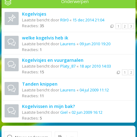
Onderwerpen
Kogelvisjes
Laatste bericht door
R0r0
«
15 dec 2014 21:04
Reacties:
35
1
2
3
welke kogelvis heb ik
Laatste bericht door
Laurens
«
09 jun 2010 19:20
Reacties:
1
Kogelvisjes en vuurgarnalen
Laatste bericht door
Platy_87
«
18 apr 2010 14:03
Reacties:
15
1
2
Tanden knippen
Laatste bericht door
Laurens
«
04 jul 2009 11:12
Reacties:
11
Kogelvissen in mijn bak?
Laatste bericht door
Giel
«
02 jun 2009 16:12
Reacties:
5