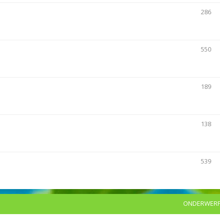
286
550
189
138
539
ONDERWER