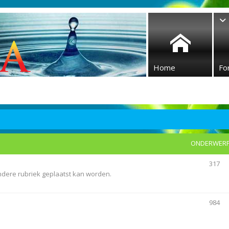
Home
Fo
ONDERWER
317
andere rubriek geplaatst kan worden.
984