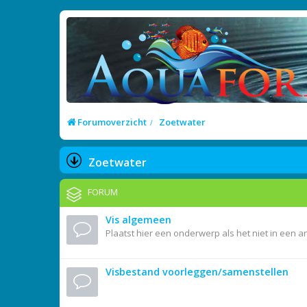
Forumoverzicht
Zoetwater
Zoetwater
FORUM
Vis algemeen
Plaatst hier een onderwerp als het niet in een 
Visbestand voorleggen/samenstellen