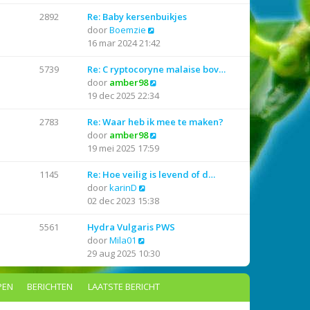
l
k
a
i
2892
Re: Baby kersenbuikjes
B
a
j
door
Boemzie
e
t
k
16 mar 2024 21:42
k
s
l
i
t
a
5739
Re: C ryptocoryne malaise bov…
j
e
a
B
door
amber98
k
b
t
e
19 dec 2025 22:34
l
e
s
k
a
r
t
i
2783
Re: Waar heb ik mee te maken?
a
i
e
j
B
door
amber98
t
c
b
k
e
19 mei 2025 17:59
s
h
e
l
k
t
t
r
a
i
1145
Re: Hoe veilig is levend of d…
B
e
i
a
j
door
karinD
e
b
c
t
k
02 dec 2023 15:38
k
e
h
s
l
i
r
t
t
a
5561
Hydra Vulgaris PWS
B
j
i
e
a
door
Mila01
e
k
c
b
t
29 aug 2025 10:30
k
l
h
e
s
i
a
t
r
t
PEN
BERICHTEN
LAATSTE BERICHT
j
a
i
e
k
t
c
b