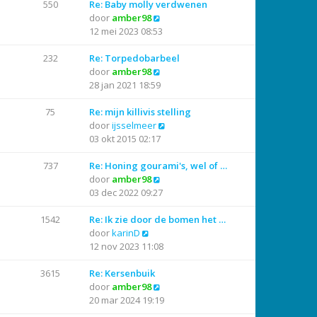
550
Re: Baby molly verdwenen
l
s
h
e
B
door
amber98
a
t
t
r
e
12 mei 2023 08:53
a
e
i
k
t
b
c
i
232
Re: Torpedobarbeel
s
e
h
j
B
door
amber98
t
r
t
k
e
28 jan 2021 18:59
e
i
l
k
b
c
a
i
75
Re: mijn killivis stelling
e
h
a
j
B
door
ijsselmeer
r
t
t
k
e
03 okt 2015 02:17
i
s
l
k
c
t
a
i
737
Re: Honing gourami's, wel of …
h
e
a
B
j
door
amber98
t
b
t
e
k
03 dec 2022 09:27
e
s
k
l
r
t
i
a
1542
Re: Ik zie door de bomen het …
B
i
e
j
a
door
karinD
e
c
b
k
t
12 nov 2023 11:08
k
h
e
l
s
i
t
r
a
t
3615
Re: Kersenbuik
j
i
a
B
e
door
amber98
k
c
t
e
b
20 mar 2024 19:19
l
h
s
k
e