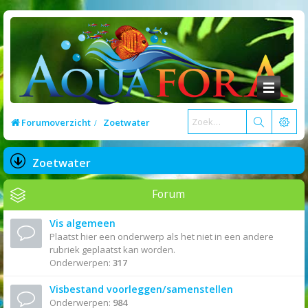
Forumoverzicht
Zoetwater
Zoetwater
Forum
Vis algemeen
Plaatst hier een onderwerp als het niet in een andere
rubriek geplaatst kan worden.
Onderwerpen:
317
Visbestand voorleggen/samenstellen
Onderwerpen:
984