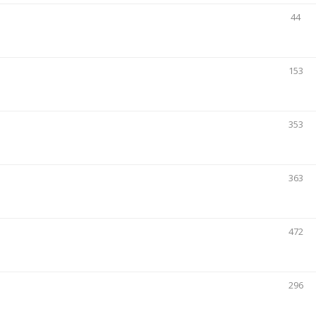
44
153
353
363
472
296