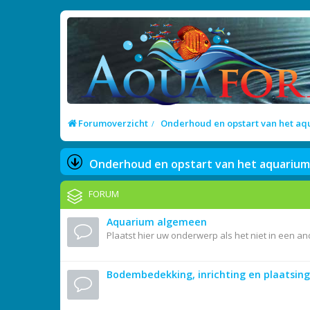
Forumoverzicht
Onderhoud en opstart van het a
Onderhoud en opstart van het aquarium
FORUM
Aquarium algemeen
Plaatst hier uw onderwerp als het niet in een a
Bodembedekking, inrichting en plaatsing