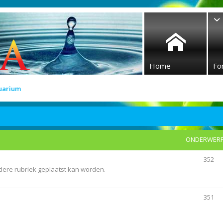
Home
Fo
quarium
ONDERWER
352
ndere rubriek geplaatst kan worden.
351