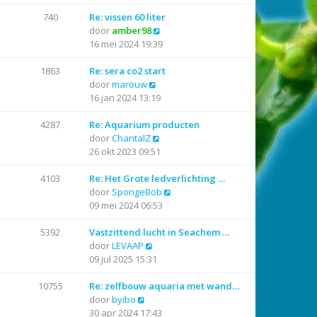
k
l
i
a
740
Re: vissen 60 liter
j
B
a
door
amber98
k
e
t
16 mei 2024 19:39
l
k
s
a
i
t
1863
Re: sera co2 start
B
a
j
e
door
marouw
e
t
k
b
16 jan 2024 13:19
k
s
l
e
i
t
a
r
4287
Re: Aquarium producten
j
B
e
a
i
door
ChantalZ
k
e
b
t
c
26 okt 2023 09:51
l
k
e
s
h
a
i
r
t
t
4103
Re: Het Grote ledverlichting …
a
j
i
e
B
door
SpongeBob
t
k
c
b
e
09 mei 2024 06:53
s
l
h
e
k
t
a
t
r
i
5392
Vastzittend lucht in Seachem …
B
e
a
i
j
door
LEVAAP
e
b
t
c
k
09 jul 2025 15:31
k
e
s
h
l
i
r
t
t
a
10755
Re: zelfbouw aquaria met wand…
B
j
i
e
a
door
byibo
e
k
c
b
t
30 apr 2024 17:43