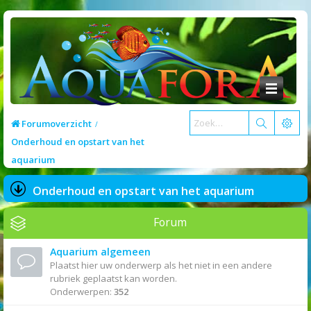
Forumoverzicht
Onderhoud en opstart van het
aquarium
Onderhoud en opstart van het aquarium
Forum
Aquarium algemeen
Plaatst hier uw onderwerp als het niet in een andere
rubriek geplaatst kan worden.
Onderwerpen:
352