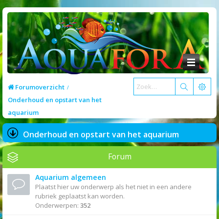
Forumoverzicht
Onderhoud en opstart van het
aquarium
Onderhoud en opstart van het aquarium
Forum
Aquarium algemeen
Plaatst hier uw onderwerp als het niet in een andere
rubriek geplaatst kan worden.
Onderwerpen:
352