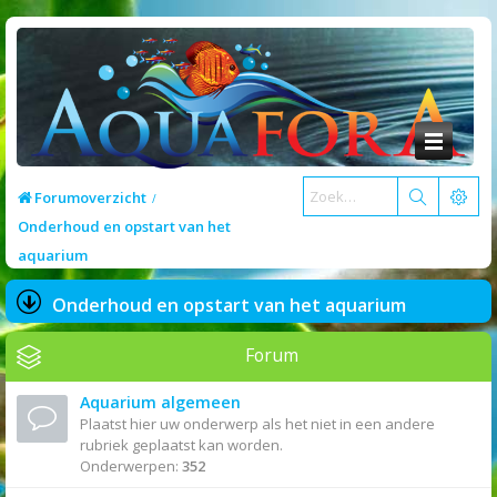
Forumoverzicht
Onderhoud en opstart van het
aquarium
Onderhoud en opstart van het aquarium
Forum
Aquarium algemeen
Plaatst hier uw onderwerp als het niet in een andere
rubriek geplaatst kan worden.
Onderwerpen:
352