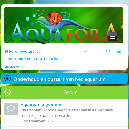
Forumoverzicht
Onderhoud en opstart van het
aquarium
Onderhoud en opstart van het aquarium
Forum
Aquarium algemeen
Plaatst hier uw onderwerp als het niet in een andere
rubriek geplaatst kan worden.
Onderwerpen:
352