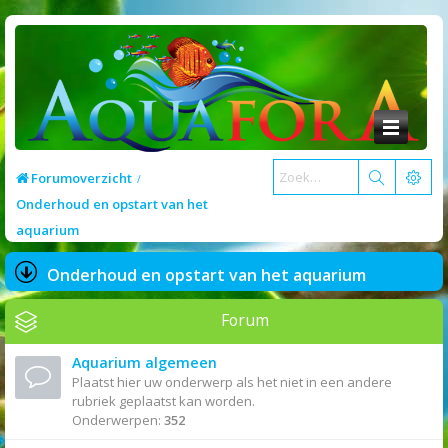
Forumoverzicht
Onderhoud en opstart van het
aquarium
Onderhoud en opstart van het aquarium
Forum
Aquarium algemeen
Plaatst hier uw onderwerp als het niet in een andere
rubriek geplaatst kan worden.
Onderwerpen:
352