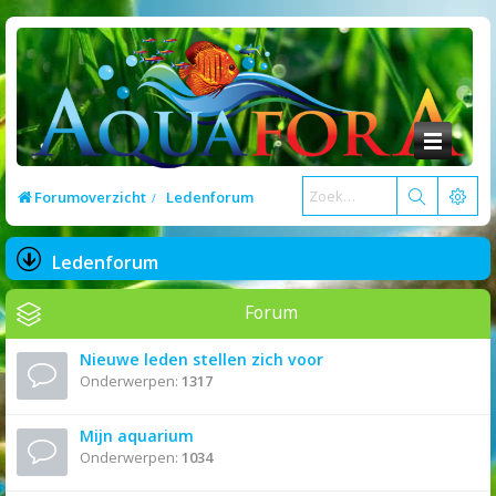
Forumoverzicht
Ledenforum
Ledenforum
Forum
Nieuwe leden stellen zich voor
Onderwerpen:
1317
Mijn aquarium
Onderwerpen:
1034