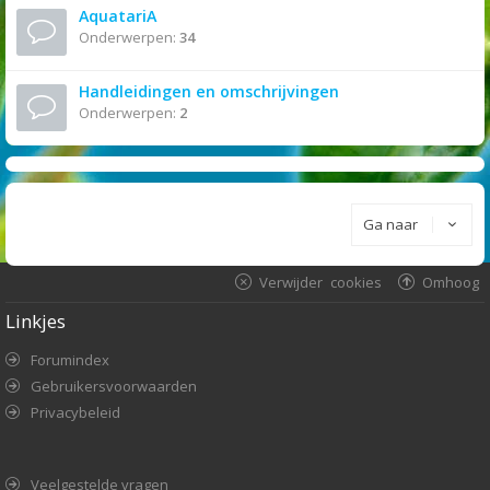
AquatariA
Onderwerpen:
34
Handleidingen en omschrijvingen
Onderwerpen:
2
Ga naar
Verwijder cookies
Omhoog
Linkjes
Forumindex
Gebruikersvoorwaarden
Privacybeleid
Veelgestelde vragen