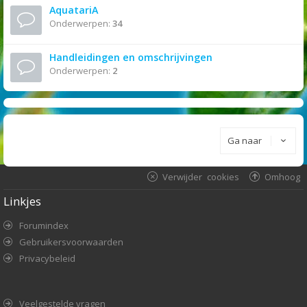
AquatariA
Onderwerpen:
34
Handleidingen en omschrijvingen
Onderwerpen:
2
Ga naar
Verwijder cookies
Omhoog
Linkjes
Forumindex
Gebruikersvoorwaarden
Privacybeleid
Veelgestelde vragen