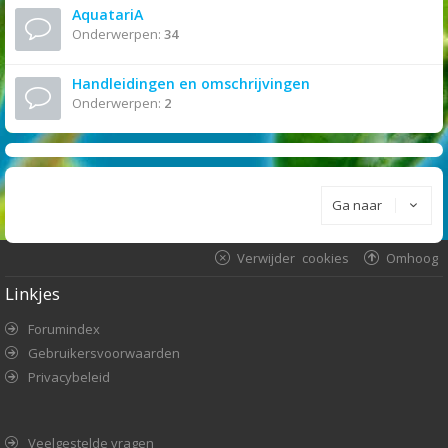
AquatariA
Onderwerpen:
34
Handleidingen en omschrijvingen
Onderwerpen:
2
Ga naar
Verwijder cookies
Omhoog
Linkjes
Forumindex
Gebruikersvoorwaarden
Privacybeleid
Veelgestelde vragen