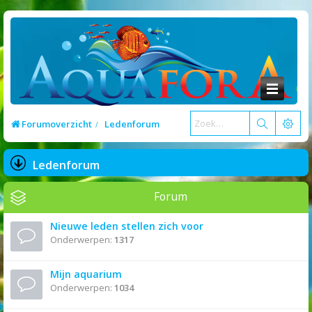
Forumoverzicht
Ledenforum
Ledenforum
Forum
Nieuwe leden stellen zich voor
Onderwerpen:
1317
Mijn aquarium
Onderwerpen:
1034