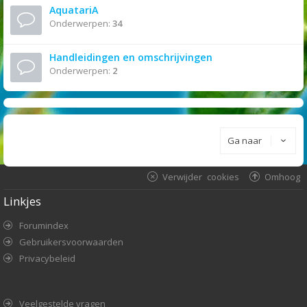
AquatariA
Onderwerpen:
34
Handleidingen en omschrijvingen
Onderwerpen:
2
Ga naar
Verwijder cookies
Omhoog
Linkjes
Forumindex
Gebruikersvoorwaarden
Privacybeleid
Veelgestelde vragen