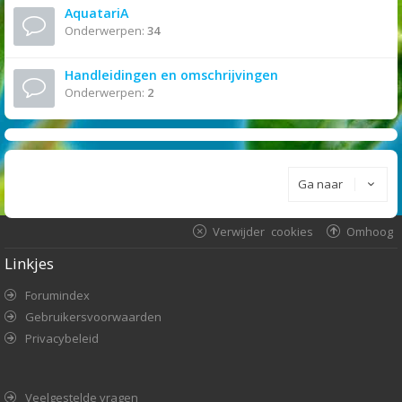
AquatariA
Onderwerpen:
34
Handleidingen en omschrijvingen
Onderwerpen:
2
Ga naar
Verwijder cookies
Omhoog
Linkjes
Forumindex
Gebruikersvoorwaarden
Privacybeleid
Veelgestelde vragen