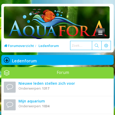
Forumoverzicht
Ledenforum
Ledenforum
Forum
Nieuwe leden stellen zich voor
Onderwerpen:
1317
Mijn aquarium
Onderwerpen:
1034